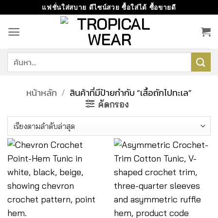
ข้าม
แฟชั่นใส่สบาย ดีไซน์สวย ซื้อใส่ได้ ซื้อขายดี
ไป
ยัง
เนื้อหา
ค้นหา:
หน้าหลัก
/
สินค้าที่มีป้ายกำกับ “เสื้อถักไปทะเล”
คัดกรอง