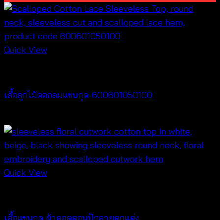
Quick View
special discount
เสื้อลูกไม้คอกลมแขนกุด-600601050100
Original
Current
฿
200
฿
100
price
price
was:
is:
฿200.
฿100.
Quick View
Tops
เสื้อแขนกุด ผ้าคอตตอนปักลายตกแต่ง