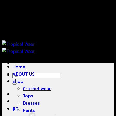
ข้าม
แฟชั่นใส่สบาย ดีไซน์สวย ซื้อใส่ได้ ซื้อขายดี
ไป
ยัง
เนื้อหา
แฟชั่นใส่สบาย ดีไซน์สวย ซื้อใส่ได้ ซื้อขายดี
Home
ABOUT US
ค้นหา:
Shop
Crochet wear
Tops
Dresses
฿
0
Pants