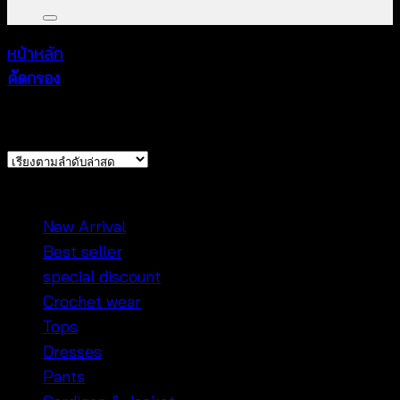
หน้าหลัก
/
สินค้าที่มีป้ายกำกับ “เสื้อลูกไม้แขนกุด”
คัดกรอง
Sorted
Showing all 3 results
by
latest
หมวดหมู่สินค้า
New Arrival
Best seller
special discount
Crochet wear
Tops
Dresses
Pants