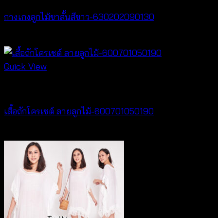
กางเกงลูกไม้ขาสั้นสีขาว-630202090130
฿
260
Quick View
New Arrival
เสื้อถักโครเชต์ ลายลูกไม้-600701050190
฿
380