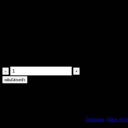
฿
400
ผลิตจากผ้าสปัน
ลายมัดย้อมสีสันสดใส
ดีไซน์สายเดี่ยว
ดีไซน์ผูกโบว์ด้านหน้า
จำนวน
ชุด
หยิบใส่ตะกร้า
เด
รส
ยาว
ผ้า
มัด
รหัสสินค้า:
640233070200
หมวดหมู่:
Dresses
,
New Arri
ย้อม-640233070200