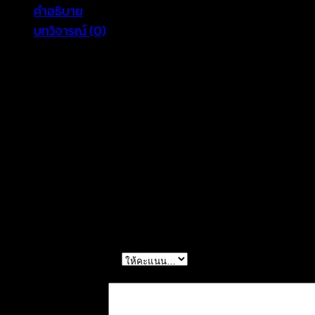
คำอธิบาย
ชิ้น
บทวิจารณ์ (0)
maxi สายเดี่ยว แมกซี่เดรสมัดย้อม เดรสยาวสายเดี่ยว เดรส
ใส่ง่ายเข้ากับทุกรูปร่าง เหมาะใส่เที่ยวถ่ายรูปสวยๆหรือใส่ชิลๆ
อก 36-40 นิ้ว เอว free สะโพก free ยาว 56
รีวิว
ยังไม่มีบทวิจารณ์
มาเป็นคนแรกที่วิจารณ์ “ชุดเดรสยาว ผ้ามัดย้อม-
การให้คะแนนของคุณ
*