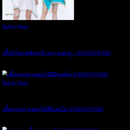
Quick View
New Arrival
เสื้อถักโครเชต์ทรงค้างคาวแต่งพู่ – 601101040190
฿
380
Quick View
Best seller
เสื้อครอปลายดอกไม้สีสันสดใส-610601070180
Price
฿
260
–
฿
360