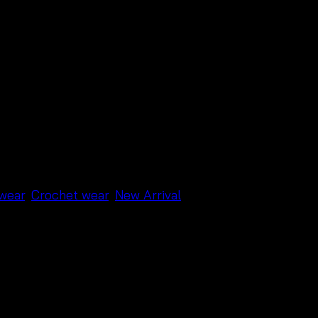
wear
,
Crochet wear
,
New Arrival
บขนาดได้ตามตัว สวยงามตามท้องเรื่อง งานดี ผ้าคอตตอนผสมไม
างๆสักตัว เก๋มากค่ะ