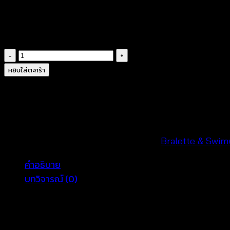
ผ้าคอตตอนผสมงานถักโครเชต์
ผ้าบางเบาไม่เก็บน้ำ
งานแฮนด์เมดดีไซน์ไม่ซ้ำแบบ
จำนวน
บรา
หยิบใส่ตะกร้า
ถัก
โค
รเชต์
สี
เบจ
รหัสสินค้า:
650106010090-B
หมวดหมู่:
Bralette & Swim
-650106010090
คำอธิบาย
ชิ้น
บทวิจารณ์ (0)
พร้อมส่งจ้า สีครีมเบจตามภาพ ด้านหลังเป็นเชือกร้อย ปรั
สามารถนำไปมิกซ์ใส่กับกางเกงยีนส์ขาสั้น และเสื้อคลุมซีทรูบ