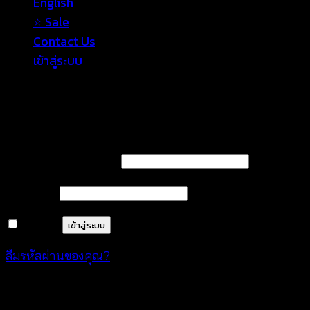
English
⭐ Sale
Contact Us
เข้าสู่ระบบ
เข้าสู่ระบบ
ต้องการ
ชื่อผู้ใช้หรือที่อยู่อีเมล
*
ต้องการ
รหัสผ่าน
*
จำฉันไว้
เข้าสู่ระบบ
ลืมรหัสผ่านของคุณ?