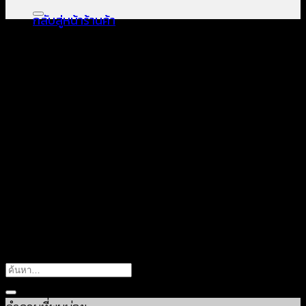
กลับสู่หน้าร้านค้า
404
อุ๊ย! ไม่พบหน้านี้
It looks like nothing was found at this location.
Maybe try one of the links below or a search?