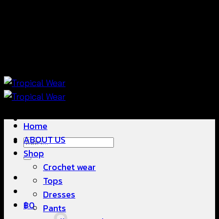
ข้าม
แฟชั่นใส่สบาย ดีไซน์สวย ซื้อใส่ได้ ซื้อขายดี
ไป
ยัง
เนื้อหา
แฟชั่นใส่สบาย ดีไซน์สวย ซื้อใส่ได้ ซื้อขายดี
Home
ABOUT US
ค้นหา:
Shop
Crochet wear
Tops
Dresses
฿
0
Pants