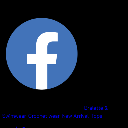
ถัก
โค
รเชต์
ชาย
แต่ง
พู่
-
660601170090
ชิ้น
รหัสสินค้า:
660601170090
หมวดหมู่:
Bralette &
Swimwear
,
Crochet wear
,
New Arrival
,
Tops