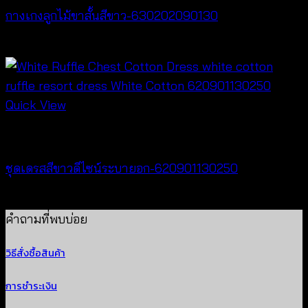
กางเกงลูกไม้ขาสั้นสีขาว-630202090130
฿
260
Quick View
Dresses
ชุดเดรสสีขาวดีไซน์ระบายอก-620901130250
฿
500
คำถามที่พบบ่อย
วิธีสั่งซื้อสินค้า
การชำระเงิน