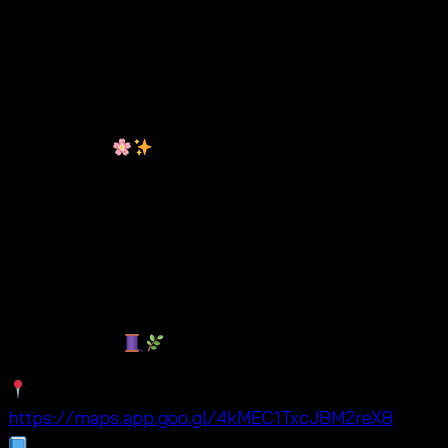
฿
180
Thailand cotton crochet top wholesale เสื้อครอปโค
รเชต์ผ้าคอตตอน งานถักเครื่อง (ไม่ใช่งานแฮนด์เมด) ดีไซน์
โบโฮพร้อมพู่ชาย เหมาะสำหรับคอลเลกชันซัมเมอร์และ
บีชแวร์ทั่วโลก
เนื้อผ้าคอตตอนระบายอากาศดี จึง
ทำให้ใส่สบายในอากาศร้อน นอกจากนี้เป็นทรงฟรีไซซ์ มี
สายผูกและด้านหลังยืดหยุ่น ใส่ได้หลากหลายรูปร่าง อีกทั้ง
เหมาะสำหรับแมตช์กับกระโปรงหรือกางเกงขาสั้น พร้อมทั้ง
รองรับออเดอร์ขายส่งและ OEM สำหรับแบรนด์ที่ต้องการ
สินค้าแฟชั่นทรอปิคอลคุณภาพดี ดังนั้น Thailand cotton
crochet top wholesale รุ่นนี้จึงตอบโจทย์ทั้งตลาดบูติก
และผู้ซื้อทั่วโลก
Maps:
https://maps.app.goo.gl/4kMEC1TxcJBM2reX8
Facebook: