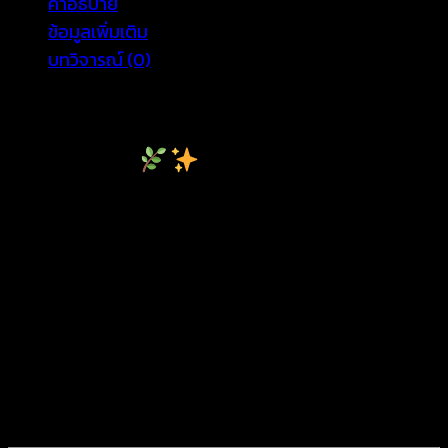
คำอธิบาย
ข้อมูลเพิ่มเติม
บทวิจารณ์ (0)
Thailand Cotton Crochet Top
Wholesale
For boutique owners and OEM brands searching for
Thailand cotton crochet top wholesale
, this
bestseller answers both style and scalability.
Designed as a machine knit cotton crochet top, it
offers consistent quality and production-friendly
volume. Moreover, our
Thailand cotton crochet top
wholesale
program supports growing brands that
need reliable summer pieces with global appeal.