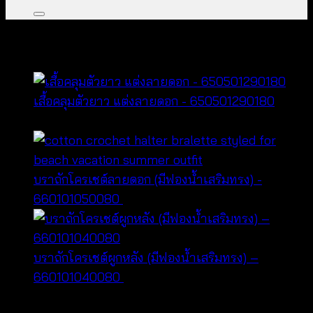
คุณอาจจะชื่นชอบ…
เสื้อคลุมตัวยาว แต่งลายดอก - 650501290180
Price
฿
360
–
฿
520
range:
฿360
through
บราถักโครเชต์ลายดอก (มีฟองน้ำเสริมทรง) -
฿520
660101050080
฿
180
บราถักโครเชต์ผูกหลัง (มีฟองน้ำเสริมทรง) –
Price
660101040080
฿
160
–
฿
600
range:
หมวดหมู่สินค้า