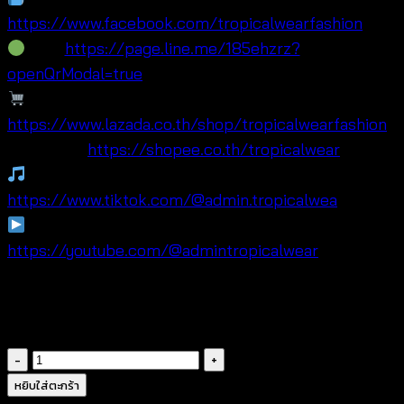
https://www.facebook.com/tropicalwearfashion
Line:
https://page.line.me/185ehzrz?
openQrModal=true
Lazada:
https://www.lazada.co.th/shop/tropicalwearfashion
🛍Shopee:
https://shopee.co.th/tropicalwear
TikTok:
https://www.tiktok.com/@admin.tropicalwea
YouTube:
https://youtube.com/@admintropicalwear
#CrochetTop #SummerFashion #BeachwearStyle
#BohoClothing #WholesaleThailand
จำนวน
บรา
หยิบใส่ตะกร้า