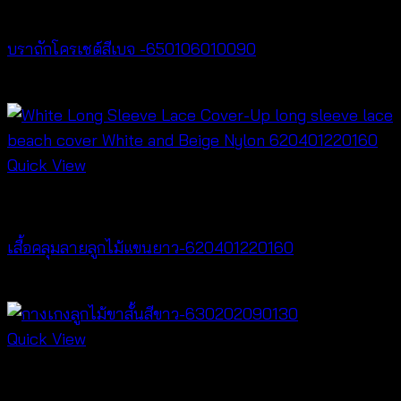
Bralette & Swimwear
บราถักโครเชต์สีเบจ -650106010090
฿
180
Quick View
Cardigan & Jacket
เสื้อคลุมลายลูกไม้แขนยาว-620401220160
฿
320
Quick View
New Arrival