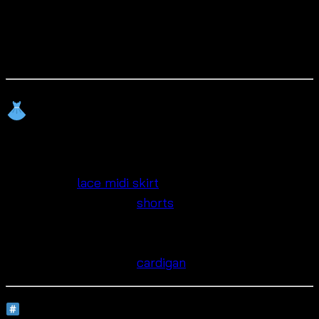
Can I order OEM bulk?
Absolutely. We support wholesale and OEM
manufacturing.
Mix & Match Styling Ideas for
wholesale beach crochet top
• Pair with a
lace midi skirt
for resort elegance
• Style with high-waist
shorts
for beach days
• Match with linen trousers for European summer
vibes
• Layer under a cotton
cardigan
for sunset outings
Hashtags