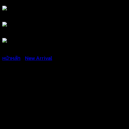
หน้าหลัก
/
New Arrival
บราถักโครเชต์ชายแต่งพู่ –
660601170090