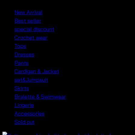
฿160
through
New Arrival
฿600
Best seller
special discount
Crochet wear
Tops
Dresses
Pants
Cardigan & Jacket
set&Jumpsuit
Skirts
Bralette & Swimwear
Lingerie
Accessories
Sold out