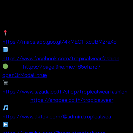
Tower
, specializing in free size summer fashion, OEM
cotton crochet top and machine knit cotton crochet
pieces.
Maps:
https://maps.app.goo.gl/4kMEC1TxcJBM2reX8
Facebook:
https://www.facebook.com/tropicalwearfashion
Line:
https://page.line.me/185ehzrz?
openQrModal=true
Lazada:
https://www.lazada.co.th/shop/tropicalwearfashion
🛍 Shopee:
https://shopee.co.th/tropicalwear
TikTok:
https://www.tiktok.com/@admin.tropicalwea
YouTube: