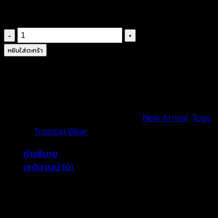
฿
260
จำนวน
✨
หยิบใส่ตะกร้า
Floral
Embroidered
Sleeveless
Blouse-
690201450130
รหัสสินค้า:
690201450130
หมวดหมู่:
New Arrival
,
Tops
ชิ้น
แบรนด์:
Tropical Wear
คำอธิบาย
บทวิจารณ์ (0)
เสื้อแขนกุดปักลายดอกไม้ ดีไซน์หวานละมุนด้วยงานปัก
ดอกไม้ทั้งตัว เนื้อผ้าบางเบา ใส่สบาย เหมาะกับลุคซัมเมอร์
ลุคคาเฟ่ หรือแมตช์กับกางเกงและกระโปรงได้ง่าย ให้ลุคผู้