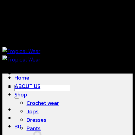
ข้าม
แฟชั่นใส่สบาย ดีไซน์สวย ซื้อใส่ได้ ซื้อขายดี
ไป
ยัง
เนื้อหา
แฟชั่นใส่สบาย ดีไซน์สวย ซื้อใส่ได้ ซื้อขายดี
Home
ABOUT US
ค้นหา:
Shop
Crochet wear
Tops
Dresses
฿
0
Pants