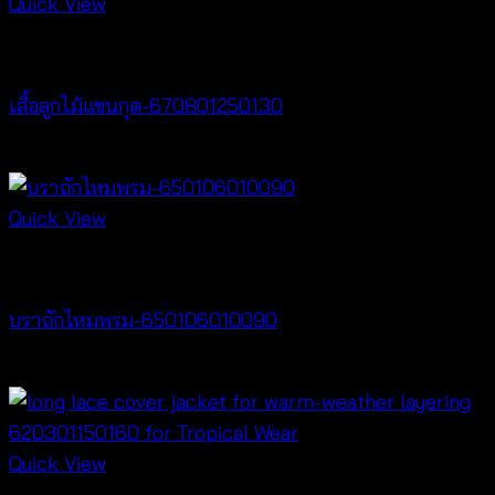
Quick View
New Arrival
เสื้อลูกไม้แขนกุด-670801250130
฿
260
Quick View
Bralette & Swimwear
บราถักไหมพรม-650106010090
Price
฿
180
–
฿
260
range:
฿180
through
Quick View
฿260