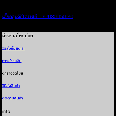
Cardigan & Jacket
เสื้อคลุมถักโครเชต์ – 620301150160
฿
320
คำถามที่พบบ่อย
วิธีสั่งซื้อสินค้า
การชำระเงิน
ตารางวัดไซส์
วิธีส่งสินค้า
ติดตามสินค้า
info