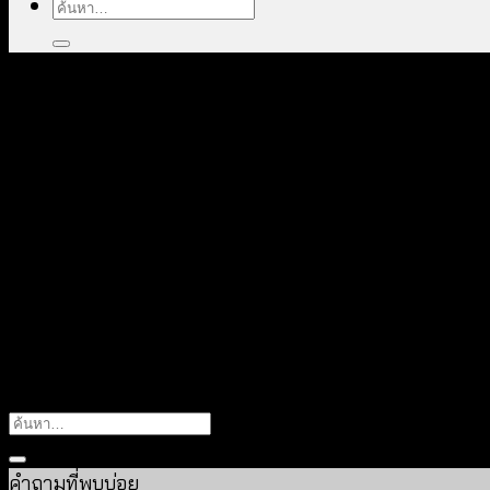
ค้นหา:
404
อุ๊ย! ไม่พบหน้านี้
It looks like nothing was found at this location. Maybe
คำถามที่พบบ่อย