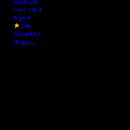
wholesale
CATALOGUE
English
Sale
Contact Us
เข้าสู่ระบบ
เข้าสู่ระบบ
ต้องการ
ชื่อผู้ใช้หรือที่อยู่อีเมล
*
ต้องการ
รหัสผ่าน
*
จำฉันไว้
เข้าสู่ระบบ
ลืมรหัสผ่านของคุณ?