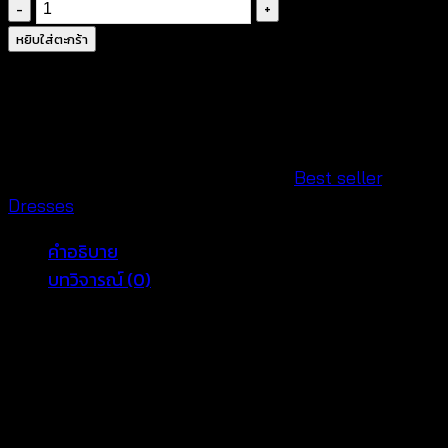
จำนวน
มิ
หยิบใส่ตะกร้า
นิ
เด
รส
สาย
เดี่ยว-650133040180
รหัสสินค้า:
650133040180
หมวดหมู่:
Best seller
,
ชิ้น
Dresses
คำอธิบาย
บทวิจารณ์ (0)
มินิเดรสสายเดี่ยว เนื้อผ้าคอตตอนผสม เนื้อนิ่มใส่สบายค่ะ
งานเก๋พิมพ์ลายดอกไม้น่ารักๆทั้งตัว กระโปรงปล่อยพริ้วๆ
เป็นมินิเดรสที่น่ารักอีก 1 ชุด ที่สาวๆ ไม่ควรพลาดแนะนำ
เลยจ้า สวมใส่ง่าย ด้านในมีซับใน คัตติ้งเกาหลีสวยเป๊ะมาก