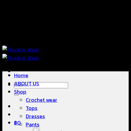
ข้าม
แฟชั่นใส่สบาย ดีไซน์สวย ซื้อใส่ได้ ซื้อขายดี
ไป
ยัง
เนื้อหา
แฟชั่นใส่สบาย ดีไซน์สวย ซื้อใส่ได้ ซื้อขายดี
Home
ABOUT US
ค้นหา:
Shop
Crochet wear
Tops
Dresses
฿
0
Pants