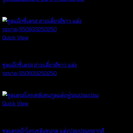
Original
Current
฿
380
฿
100
price
price
was:
is:
฿380.
฿100.
Quick View
Dresses
ชุดแม็กซี่เดรส สายเดี่ยวสีขาว แต่ง
ระบาย-550933250250
฿
500
Quick View
Dresses
ชุดเดรสถักโครเชต์แขนกุด แต่งปอมปอมหลากสี