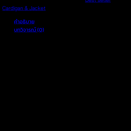
ยูง-610801040170
Cardigan & Jacket
ชิ้น
คำอธิบาย
บทวิจารณ์ (0)
610801040170 — Lace Cutwork
Peacock-Inspired Cotton Cover
Layer / เสื้อคลุมผ้า cotton ฉลุลายนก
ยูง
This cotton lace peacock cover jacket is made for
customers who want a pretty, comfortable, and
easy-to-style cover up for hot-weather days. เสื้อคลุม
ผ้า cotton ฉลุลายนกยูง has lace cutwork with a