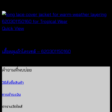
Price
฿
160
–
฿
320
range:
฿160
through
Quick View
฿320
Cardigan & Jacket
เสื้อคลุมถักโครเชต์ – 620301150160
฿
320
คำถามที่พบบ่อย
วิธีสั่งซื้อสินค้า
การชำระเงิน
ตารางวัดไซส์