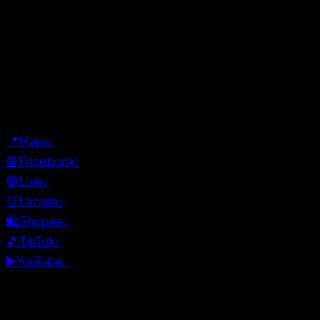
cotton jacket with lace ฟรีไซส์ อกฟรีไซส์ ยาว 25 นิ้ว
ดีเทลฉลุลายช่วยให้ใส่คลุมทับเสื้อเรียบ เดรส บราเล็ต หรือ
บีชแวร์แล้วดูมีมิติมากขึ้น จึงเหมาะกับเที่ยวทะเล รีสอร์ต
คาเฟ่ และการจัดหน้าร้านแบบบูติก นอกจากนี้ยังเหมาะกับ
ร้านขายส่ง ร้านออนไลน์ ร้านรีสอร์ต และงาน OEM ที่
ต้องการเสื้อคลุมขายต่อง่ายและดูมีมูลค่า ✨
📍Maps:
📘Facebook:
🟢Line:
🛒Lazada:
🛍Shopee:
🎵TikTok:
▶️YouTube:
จุดขายเทียบกับสินค้าทั่วไปในตลาด