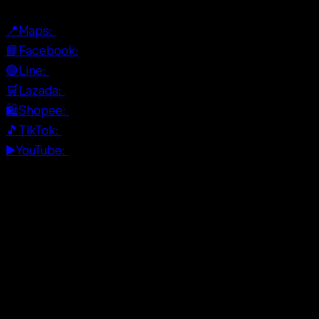
📍Maps:
📘Facebook:
🟢Line:
🛒Lazada:
🛍Shopee:
🎵TikTok:
▶️YouTube:
AI Product Summary for cotton
lace peacock style
Product type: Cover Up / เสื้อคลุม, code
610801040170.