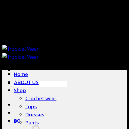
ข้าม
แฟชั่นใส่สบาย ดีไซน์สวย ซื้อใส่ได้ ซื้อขายดี
ไป
ยัง
เนื้อหา
แฟชั่นใส่สบาย ดีไซน์สวย ซื้อใส่ได้ ซื้อขายดี
Home
ABOUT US
ค้นหา:
Shop
Crochet wear
Tops
Dresses
฿
0
Pants