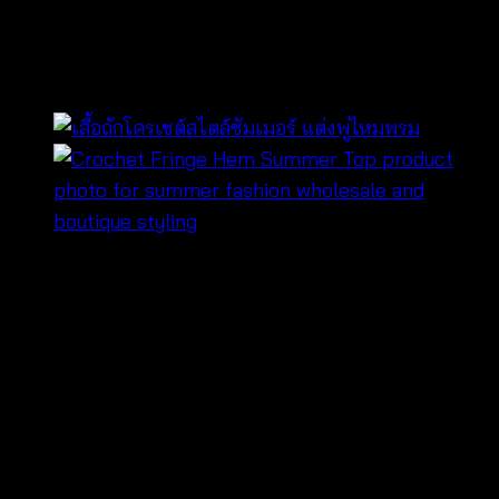
ยูง-610801040170
฿
340
610801040170 — เสื้อคลุมผ้า cotton
ฉลุลายนกยูง
เสื้อคลุมผ้า cotton ฉลุลายนกยูง เป็นเสื้อคลุมลุคหวานที่
ช่วยเพิ่มรายละเอียดให้ชุดซัมเมอร์ดูพิเศษขึ้น 🧵 วัสดุ