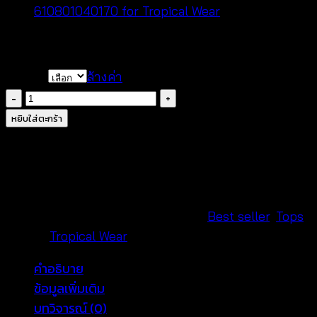
฿
340
COLOR
ล้างค่า
จำนวน
เสื้อ
หยิบใส่ตะกร้า
ถัก
โค
รเชต์
สไตล์
ซัมเมอร์
รหัสสินค้า:
620301040170
หมวดหมู่:
Best seller
,
Tops
แต่ง
แบรนด์:
Tropical Wear
พู่
คำอธิบาย
ไหม
ข้อมูลเพิ่มเติม
พรม-620301040170
บทวิจารณ์ (0)
ชิ้น