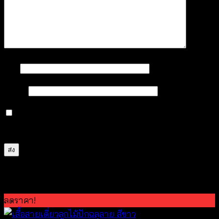
ชื่อ
*
อีเมล
*
บันทึกชื่อ, อีเมล และชื่อเว็บไซต์ของฉันบนเบราว์เซอร์นี้
สำหรับการแสดงความเห็นครั้งถัดไป
สินค้าที่เกี่ยวข้อง
ลดราคา!