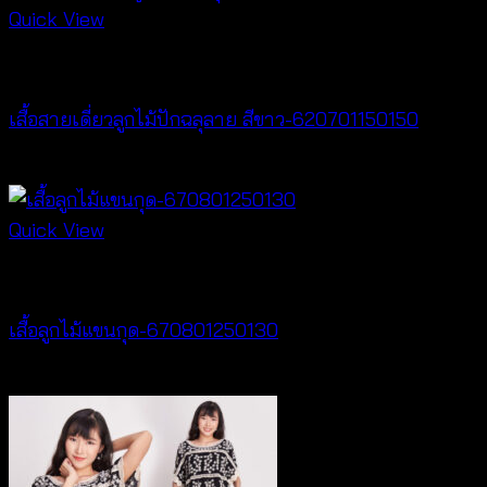
Quick View
special discount
เสื้อสายเดี่ยวลูกไม้ปักฉลุลาย สีขาว-620701150150
Original
Current
฿
300
฿
50
price
price
was:
is:
Quick View
฿300.
฿50.
New Arrival
เสื้อลูกไม้แขนกุด-670801250130
฿
260