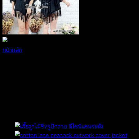
หน้าหลัก
เสื้อถักโครเชต์สไตล์ซัมเมอร์
แต่งพู่ไหม
พรม-620301040170