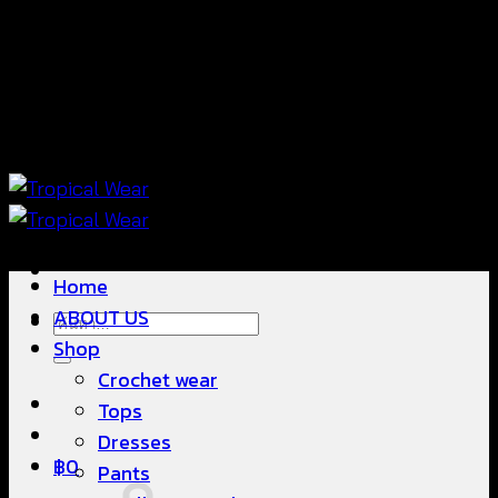
ข้าม
แฟชั่นใส่สบาย ดีไซน์สวย ซื้อใส่ได้ ซื้อขายดี
ไป
ยัง
เนื้อหา
แฟชั่นใส่สบาย ดีไซน์สวย ซื้อใส่ได้ ซื้อขายดี
Home
ABOUT US
ค้นหา:
Shop
Crochet wear
Tops
Dresses
฿
0
Pants