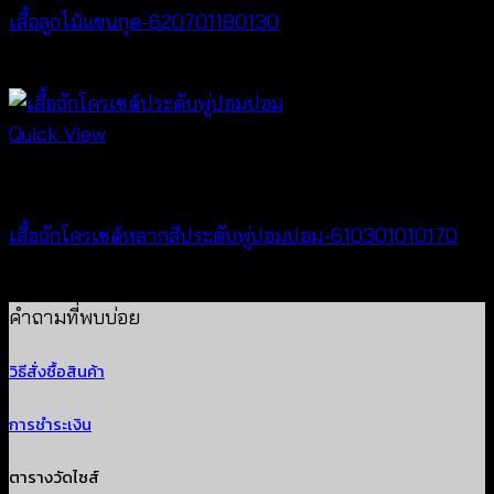
เสื้อลูกไม้แขนกุด-620701180130
฿
260
Quick View
New Arrival
เสื้อถักโครเชต์หลากสีประดับพู่ปอมปอม-610301010170
฿
340
คำถามที่พบบ่อย
วิธีสั่งซื้อสินค้า
การชำระเงิน
ตารางวัดไซส์