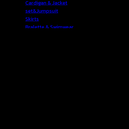
Cardigan & Jacket
set&Jumpsuit
Skirts
Bralette & Swimwear
Lingerie
Accessories
Life style
how to order
wholesale
CATALOGUE
English
⭐ Sale
Contact Us
เข้าสู่ระบบ