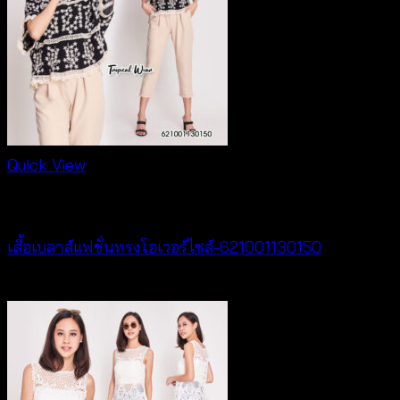
Quick View
New Arrival
เสื้อเบลาส์แฟชั่นทรงโอเวอร์ไซส์-621001130150
฿
300