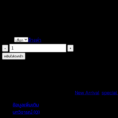
Original
Current
฿
300
฿
260
price
price
color
ล้างค่า
was:
is:
จำนวน
฿300.
฿260.
เสื้อ
หยิบใส่ตะกร้า
ถัก
ดครเชต์
ประดับ
ลูกปัด-641101250150
ชิ้น
รหัสสินค้า:
641101250150
หมวดหมู่:
New Arrival
,
special
ข้อมูลเพิ่มเติม
บทวิจารณ์ (0)