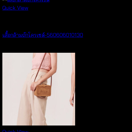
Quick View
Crochet wear
เสื้อกล้ามถักโครเชต์-560606010130
฿
260
Quick View