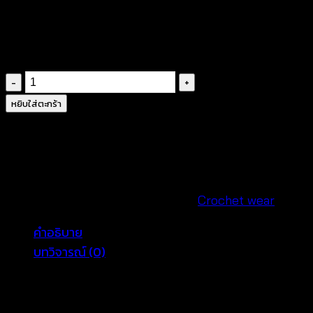
ชายทรงบาน
แบบสวม
ไม่มีมีซับใน
จำนวน
เสื้อ
หยิบใส่ตะกร้า
ถัก
โค
รเชต์
สไตล์
ซัมเมอร์
รหัสสินค้า:
601101130160
หมวดหมู่:
Crochet wear
สี
คำอธิบาย
พาส
บทวิจารณ์ (0)
เทล-601101130180
ชิ้น
แต่งสไตล์สาวสวยริมหาดที่ดูมีเอกลักษณ์ด้วยเสื้อเบลาส์แขน
กุดผ้าโครเชต์ถักเนื้อโปร่ง จากแบรนด์
Tropical Wear