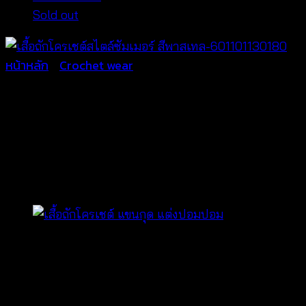
Sold out
หน้าหลัก
/
Crochet wear
เสื้อถักโครเชต์สไตล์ซัมเมอร์ สี
พาสเทล-601101130180
฿
360
ทรงปกติ
ตัดเย็บจากผ้าฝ้ายโครเชต์