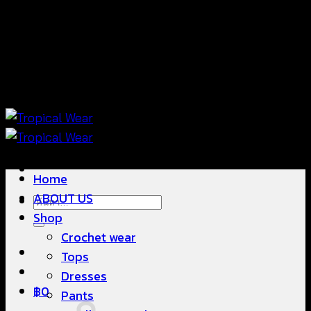
ข้าม
แฟชั่นใส่สบาย ดีไซน์สวย ซื้อใส่ได้ ซื้อขายดี
ไป
ยัง
เนื้อหา
แฟชั่นใส่สบาย ดีไซน์สวย ซื้อใส่ได้ ซื้อขายดี
Home
ABOUT US
ค้นหา:
Shop
Crochet wear
Tops
Dresses
฿
0
Pants