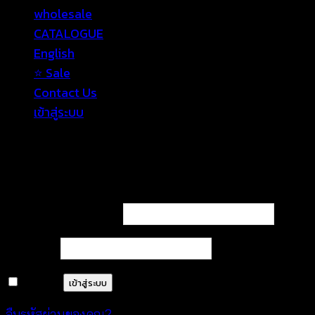
wholesale
CATALOGUE
English
⭐ Sale
Contact Us
เข้าสู่ระบบ
เข้าสู่ระบบ
ต้องการ
ชื่อผู้ใช้หรือที่อยู่อีเมล
*
ต้องการ
รหัสผ่าน
*
จำฉันไว้
เข้าสู่ระบบ
ลืมรหัสผ่านของคุณ?