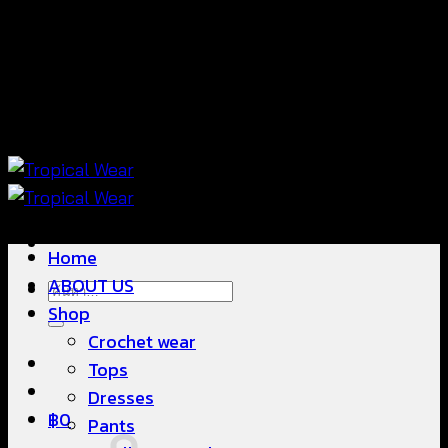
ข้าม
แฟชั่นใส่สบาย ดีไซน์สวย ซื้อใส่ได้ ซื้อขายดี
ไป
ยัง
เนื้อหา
แฟชั่นใส่สบาย ดีไซน์สวย ซื้อใส่ได้ ซื้อขายดี
Home
ABOUT US
ค้นหา:
Shop
Crochet wear
Tops
Dresses
฿
0
Pants