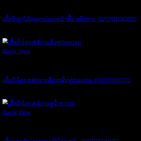
Tops
เสื้อถักลูกไม้ฉลุลายแบบหน้าสั้น หลังยาว -620701130200
฿
400
Quick View
New Arrival
เสื้อถักโครเชต์หลากสีประดับพู่ปอมปอม-610301010170
฿
340
Quick View
New Arrival