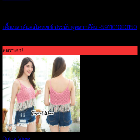
New Arrival
เสื้อเบลาส์แต่งโครเชต์ ประดับพู่หลากสีสัน -591101080150
฿
300
ลดราคา!
Quick View