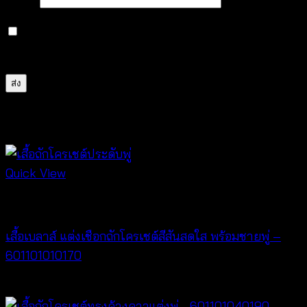
บันทึกชื่อ, อีเมล และชื่อเว็บไซต์ของฉันบนเบราว์เซอร์นี้
สำหรับการแสดงความเห็นครั้งถัดไป
สินค้าที่เกี่ยวข้อง
Quick View
New Arrival
เสื้อเบลาส์ แต่งเชือกถักโครเชต์สีสันสดใส พร้อมชายพู่ –
601101010170
฿
340