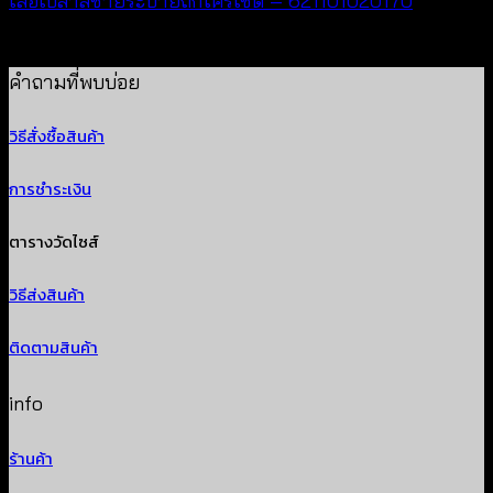
เสื้อเบลาส์ชายระบายถักโครเชต์ – 621101020170
฿
340
คำถามที่พบบ่อย
วิธีสั่งซื้อสินค้า
การชำระเงิน
ตารางวัดไซส์
วิธีส่งสินค้า
ติดตามสินค้า
info
ร้านค้า