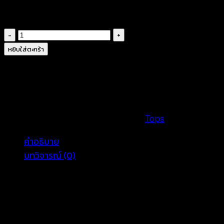
฿
360
จำนวน
เสื้อ
หยิบใส่ตะกร้า
ลูกไม้
ฉลุลาย
ทรง
ปีก
ค้างคาว-610801050180
รหัสสินค้า:
610801050180
หมวดหมู่:
Tops
ชิ้น
คำอธิบาย
บทวิจารณ์ (0)
อก 32-42 นิ้ว ยาว 23 นิ้ว
สัดส่วนนางแบบ 32-24-34 สูง 169 cm
รีวิว