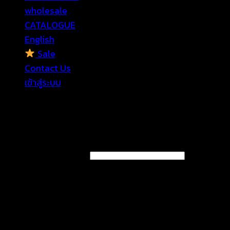
wholesale
CATALOGUE
English
Sale
Contact Us
เข้าสู่ระบบ
เข้าสู่ระบบ
ต้องการ
ชื่อผู้ใช้หรือที่อยู่อีเมล
*
ต้องการ
รหัสผ่าน
*
จำฉันไว้
เข้าสู่ระบบ
ลืมรหัสผ่านของคุณ?