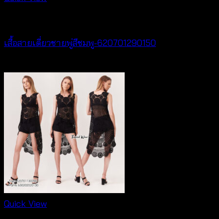
special discount
เสื้อสายเดี่ยวชายพู่สีชมพู-620701290150
Original
Current
฿
300
฿
50
price
price
was:
is:
฿300.
฿50.
Quick View