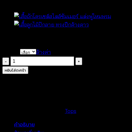
฿
260
COLOR
ล้างค่า
จำนวน
เสื้อ
หยิบใส่ตะกร้า
แขน
กุด
ผ้า
คอตตอน
ปัก
รหัสสินค้า:
ไม่ระบุ
หมวดหมู่:
Tops
ลาย
คำอธิบาย
ตกแต่ง