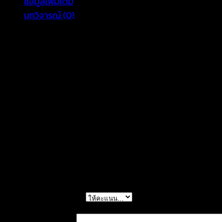
ข้อมูลเพิ่มเติม
ลูกไม้-611201020130
บทวิจารณ์ (0)
ชิ้น
อก 38 นิ้ว ยาว 25 นิ้ว
สัดส่วนนางแบบ 32-24-34 สูง 169 cm
COLOR
Black, White
รีวิว
ยังไม่มีบทวิจารณ์
มาเป็นคนแรกที่วิจารณ์ “เสื้อแขนกุด ผ้าคอตตอนปัก
การให้คะแนนของคุณ
*