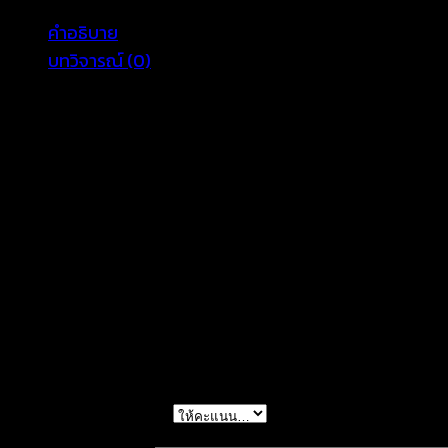
แต่ง
คำอธิบาย
แถบ
บทวิจารณ์ (0)
สี
เลือด
ชุดเดรสยาวสาวเดี่ยว คอทรงวี แต่งแถบสีเลือดหมูที่อก สม็อ
หมู-560533090330
ชั้นๆ น่ารักมากๆจ้า ชุดแบบสวม มีซับในในตัวค่ะ เดินเล่นริม
ชิ้น
อก 36-40 นิ้ว เอว 36-40 สะโพก 36-40 ยาว 56
สัดส่วนนางแบบ 32-24-34 สูง 169 cm
รีวิว
ยังไม่มีบทวิจารณ์
มาเป็นคนแรกที่วิจารณ์ “ชุดเดรสยาวสีขาวแต่งแถบ
การให้คะแนนของคุณ
*