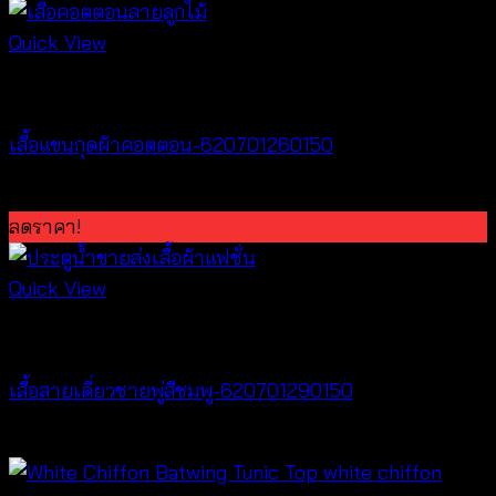
Quick View
Tops
เสื้อแขนกุดผ้าคอตตอน-620701260150
฿
300
ลดราคา!
Quick View
special discount
เสื้อสายเดี่ยวชายพู่สีชมพู-620701290150
Original
Current
฿
300
฿
50
price
price