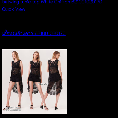
was:
is:
฿300.
฿50.
Quick View
New Arrival
เสื้อทรงค้างคาว-621001020170
฿
340