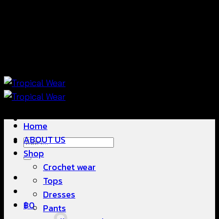
ข้าม
แฟชั่นใส่สบาย ดีไซน์สวย ซื้อใส่ได้ ซื้อขายดี
ไป
ยัง
เนื้อหา
แฟชั่นใส่สบาย ดีไซน์สวย ซื้อใส่ได้ ซื้อขายดี
Home
ABOUT US
ค้นหา:
Shop
Crochet wear
Tops
Dresses
฿
0
Pants