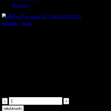
Sold out
หน้าหลัก
/
Tops
เสื้อซีทรูปักลายดอกไม้ –
580401030100
฿
200
จำนวน
เสื้อ
หยิบใส่ตะกร้า