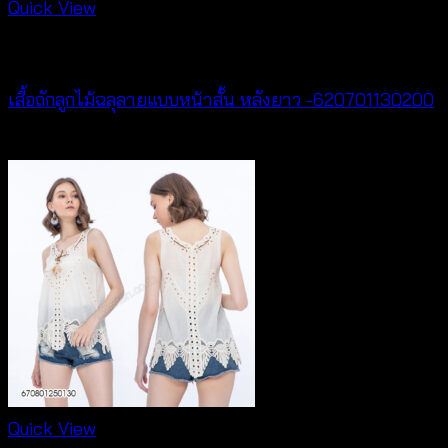
Quick View
Tops
เสื้อถักลูกไม้ฉลุลายแบบหน้าสั้น หลังยาว -620701130200
฿
400
Quick View