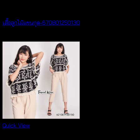
New Arrival
เสื้อลูกไม้แขนกุด-670801250130
฿
260
Quick View
New Arrival