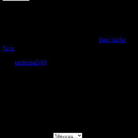
ซี
ทรู
ปัก
ลาย
ดอกไม้
รหัสสินค้า:
580401030100 - 2
หมวดหมู่:
Best seller
,
-
Tops
580401030100
บทวิจารณ์ (0)
ชิ้น
รีวิว
ยังไม่มีบทวิจารณ์
มาเป็นคนแรกที่วิจารณ์ “เสื้อซีทรูปักลายดอกไม้ –
580401030100”
การให้คะแนนของคุณ
*