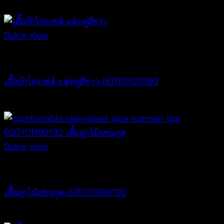
Quick View
New Arrival
เสื้อถักโครเชต์ แต่งพู่สีขาว-601101120190
฿
380
Quick View
Tops
เสื้อลูกไม้แขนกุด-620701180130
฿
260