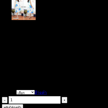
฿
260
ดีไซน์คอกลม
แขนสั้น
ผ้าคอตตอนผสม
สีพื้นเรียบๆ
พิมพ์ลายดอกไม้
ไม่มีซับใน
COLOR
ล้างค่า
จำนวน
มิ
หยิบใส่ตะกร้า