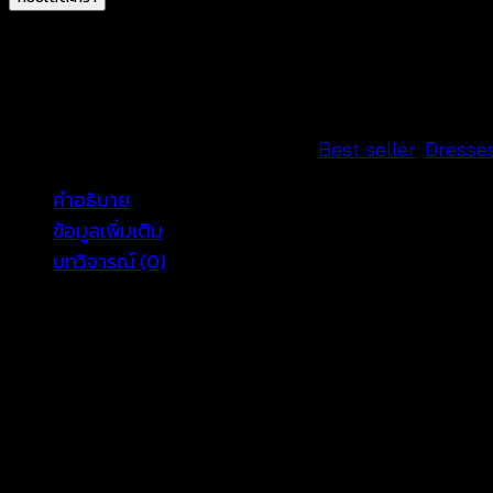
นิ
เด
รส
ชาย
ระบาย
รหัสสินค้า:
580501010130
หมวดหมู่:
Best seller
,
Dresse
ลา
คำอธิบาย
ยก
ข้อมูลเพิ่มเติม
ราฟฟิค-580501010130
บทวิจารณ์ (0)
ชิ้น
Detail: มินิเดรสชายระบายลายกราฟฟิค เดรสเป็นทรงคอกลม
จ้า คัตติ้งสวย ใส่แล้วสวยดูแพง จะใส่ทำงานหรือใส่วันพิเศษก็
ขนาดอก 36-42 ยาว 42 นิ้ว
COLOR
RED, YELLOW