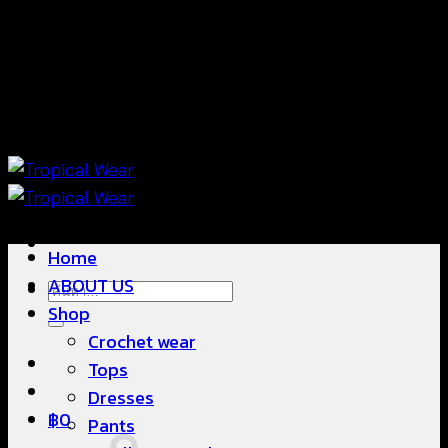
ข้าม
แฟชั่นใส่สบาย ดีไซน์สวย ซื้อใส่ได้ ซื้อขายดี
ไป
ยัง
เนื้อหา
แฟชั่นใส่สบาย ดีไซน์สวย ซื้อใส่ได้ ซื้อขายดี
Home
ABOUT US
ค้นหา:
Shop
Crochet wear
Tops
Dresses
฿
0
Pants