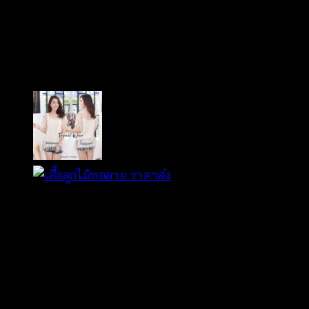
เสื้อถักโครเชต์สไตล์ซัมเมอร์
-600501040140
฿
280
ผ้าคอตตอนผสม
ถักลายข้าวหลามตัด
ฉลุลายสุดประณีต
คอทรงวี แขนสั้น