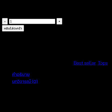
ไม่มีซับใน
แต่งชายพู่พริ้วๆ
จำนวน
เสื้อ
หยิบใส่ตะกร้า
ถัก
โค
รเชต์
สไตล์
ซัมเมอร์
รหัสสินค้า:
600501040140
หมวดหมู่:
Best seller
,
Tops
-600501040140
คำอธิบาย
ชิ้น
บทวิจารณ์ (0)
เสื้อถักโครเชต์ แขนสั้น คอทรงวี ตัวเสื้อเป็นผ้าคอตตอนพื้นสี
ครีม ตัดเย็บผสมกันได้สวยลงตัวด้วยผ้าถักโครเชต์ ดีเทล
ลายถักรูปข้าวหลามตัดประดับพู่ที่ชายเสื้อให้ดู พริ้ว ๆ ใส่