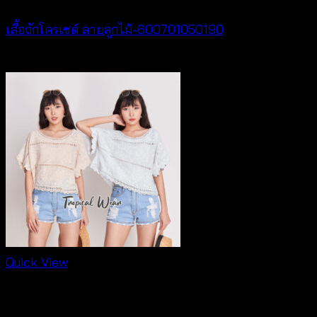
เสื้อถักโครเชต์ ลายลูกไม้-600701050190
฿
380
Quick View
New Arrival