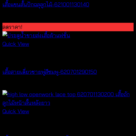
เสื้อแขนสั้นปักฉลุลูกไม้-621001130140
฿
280
ลดราคา!
Quick View
special discount
เสื้อสายเดี่ยวชายพู่สีชมพู-620701290150
Original
Current
฿
300
฿
50
price
price
was:
is:
฿300.
฿50.
Quick View
Tops