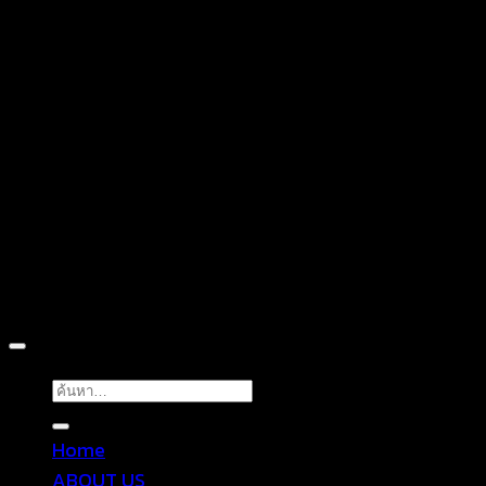
D
Copyright 2026 ©
TROPICAL WEAR
ค้นหา:
Home
ABOUT US