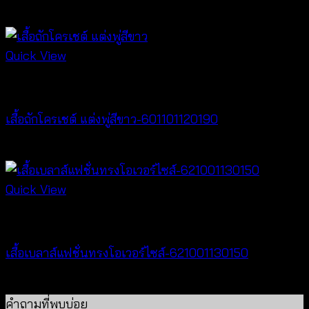
฿
340
Quick View
New Arrival
เสื้อถักโครเชต์ แต่งพู่สีขาว-601101120190
฿
380
Quick View
New Arrival
เสื้อเบลาส์แฟชั่นทรงโอเวอร์ไซส์-621001130150
฿
300
คำถามที่พบบ่อย