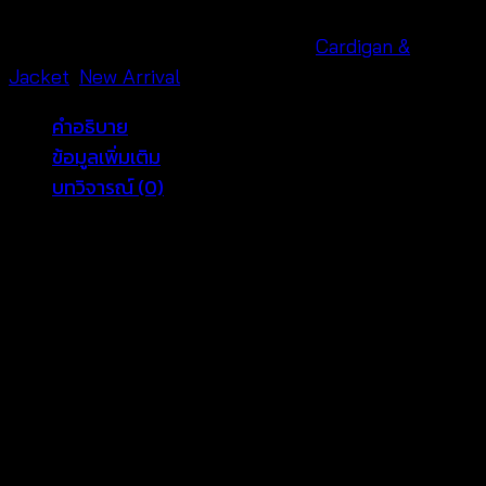
ยาว
สไตล์
รหัสสินค้า:
601201070220
หมวดหมู่:
Cardigan &
โบ
Jacket
,
New Arrival
ฮี
คำอธิบาย
เมี่ยน-601201070220
ข้อมูลเพิ่มเติม
ชิ้น
บทวิจารณ์ (0)
แบรนด์ tropicalwear ชวนสาวๆ เสริมลุคสาวศิลปินสไตล์โบ
ฮีเมี่ยนให้ดูหวานสะกดสายตากับเสื้อคลุมกิโมโนผ้าโปร่งบาง
ตัดเย็บจากะผ้าลูกไม้ลายดอกไม้งานปราณีต สามารถสวม
ทับชุดเดรสหรือเสื้อกล้ามได้ในหลากหลายรูปแบบ หรือจะ
ปรับลุคเป็นสาวหวาน ด้วยการใส่คลุมทับบิกินี่ ก็ทำให้สาวๆ
ดูโดดเด่นสะกดสายตา
อก Free ยาว 53
สัดส่วนนางแบบ 31-23-34 สูง 180