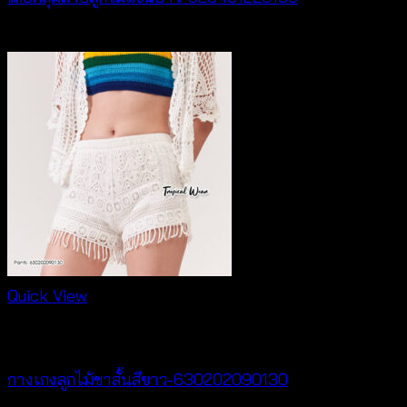
฿
320
Quick View
New Arrival
กางเกงลูกไม้ขาสั้นสีขาว-630202090130