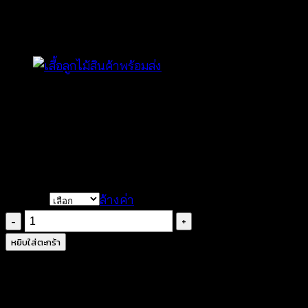
เมี่ยน-601201070220
Price
฿
240
–
฿
440
range:
ผ้าคอตตอนผสมงานถักลูกไม้
฿240
มีสายผูกรัดอก
through
ระบายอากาศได้ดี
฿440
CHOICE
ล้างค่า
จำนวน
เสื้อ
หยิบใส่ตะกร้า
คลุม
ลูกไม้
ตัว