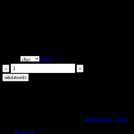
ดีไซน์คอวี แขนกุด
แต่งร้อยเชือกขนนก
ผ้าคอตตอนผสม
ปักลายดอกไม้เรียบหรู
ขอบติดผ้าลูกไม้หวานๆ
ไม่มีซับใน
COLOR
ล้างค่า
จำนวน
เสื้อ
หยิบใส่ตะกร้า
ลูกไม้
ปัก
ลาย-610401160130
ชิ้น
รหัสสินค้า:
610401160130
หมวดหมู่:
Best seller
,
Tops
คำอธิบาย