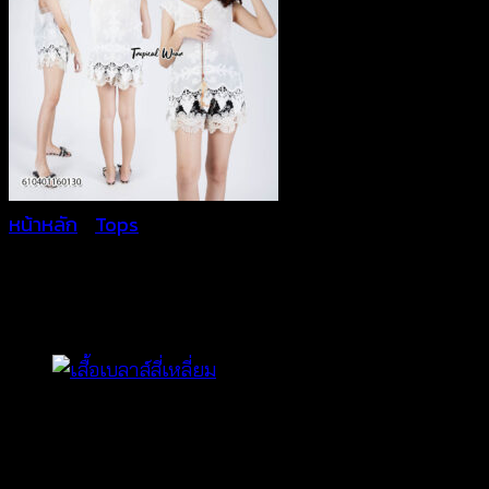
หน้าหลัก
/
Tops
เสื้อลูกไม้ปักลาย-610401160
฿
260