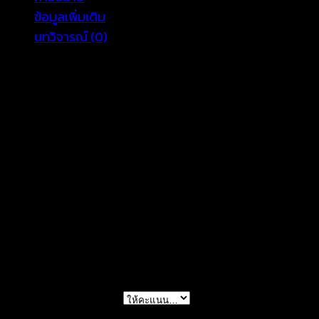
ข้อมูลเพิ่มเติม
บทวิจารณ์ (0)
เสื้อผ้าลูกไม้ทรงแขนกุดปักลายดอกไม้สุดคลาสสิค ตัวนี้เป็นสี
อกเก๋ๆ ขอบติดผ้าลูกไม้น่ารักหวานๆมากจ้า ขอบหยักตามลาย
COLOR
WHITE, BEIGE
รีวิว
ยังไม่มีบทวิจารณ์
มาเป็นคนแรกที่วิจารณ์ “เสื้อลูกไม้ปักลาย-61040116
การให้คะแนนของคุณ
*