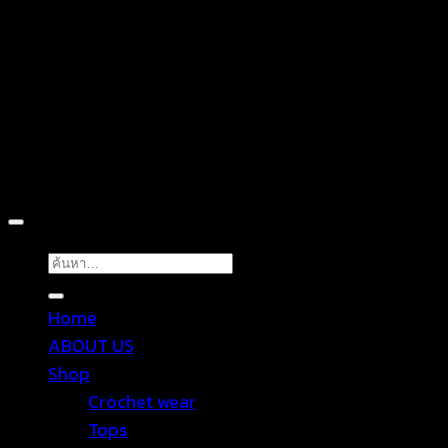
D
Copyright 2026 ©
TROPICAL WEAR
ค้นหา:
Home
ABOUT US
Shop
Crochet wear
Tops