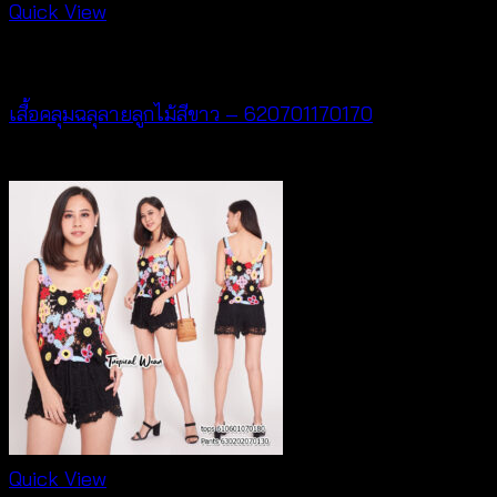
Quick View
Cardigan & Jacket
เสื้อคลุมฉลุลายลูกไม้สีขาว – 620701170170
฿
340
Quick View