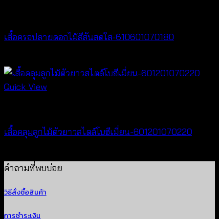
Best seller
เสื้อครอปลายดอกไม้สีสันสดใส-610601070180
Price
฿
260
–
฿
360
range:
฿260
Quick View
through
Cardigan & Jacket
฿360
เสื้อคลุมลูกไม้ตัวยาวสไตล์โบฮีเมี่ยน-601201070220
Price
฿
240
–
฿
440
range:
คำถามที่พบบ่อย
฿240
วิธีสั่งซื้อสินค้า
through
฿440
การชำระเงิน