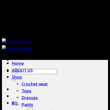
ข้าม
แฟชั่นใส่สบาย ดีไซน์สวย ซื้อใส่ได้ ซื้อขายดี
ไป
ยัง
เนื้อหา
แฟชั่นใส่สบาย ดีไซน์สวย ซื้อใส่ได้ ซื้อขายดี
Home
ABOUT US
ค้นหา:
Shop
Crochet wear
Tops
Dresses
฿
0
Pants