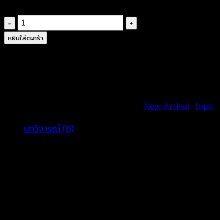
จำนวน
เสื้อ
หยิบใส่ตะกร้า
ถัก
แฟชั่น
สไตล์
ซัมเมอร์-620201040190
ชิ้น
รหัสสินค้า:
620201040190
หมวดหมู่:
New Arrival
,
Tops
บทวิจารณ์ (0)
รีวิว
ยังไม่มีบทวิจารณ์
มาเป็นคนแรกที่วิจารณ์ “เสื้อถักแฟชั่นสไตล์