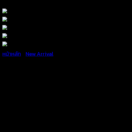
หน้าหลัก
/
New Arrival
เสื้อถักแฟชั่นสไตล์
ซัมเมอร์-620201040190
฿
380