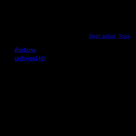
ถัก
โค
รเชต์
สไตล์
ซัมเมอร์-620401050180
รหัสสินค้า:
620401050180
หมวดหมู่:
Best seller
,
Tops
ชิ้น
คำอธิบาย
บทวิจารณ์ (0)
เสื้อถักสไตล์ซัมเมอร์ทรงสามเหลี่ยม ตัวเสื้อผลิตจากผ้า
คอตตอนสีพื้น ดีไซน์แต่งถักโครเชต์สีสันสดใส คอเป็นทรงวี
แขนสั้น ทรงหลวมสวมใส่สบาย แต่งลุครับลมร้อน ไปเดิน
เล่นชิวๆที่ริมหาดใครเห็นก็สะกดทุกสายตา
อก 40 นิ้ว ยาว 32 นิ้ว
สัดส่วนนางแบบ 32-24-34 สูง 169 cm