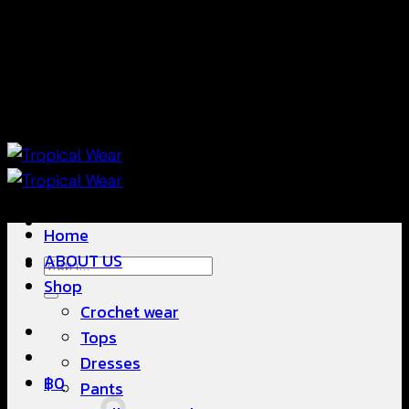
ข้าม
แฟชั่นใส่สบาย ดีไซน์สวย ซื้อใส่ได้ ซื้อขายดี
ไป
ยัง
เนื้อหา
แฟชั่นใส่สบาย ดีไซน์สวย ซื้อใส่ได้ ซื้อขายดี
Home
ABOUT US
ค้นหา:
Shop
Crochet wear
Tops
Dresses
฿
0
Pants