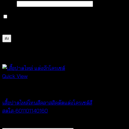
อีเมล
*
บันทึกชื่อ, อีเมล และชื่อเว็บไซต์ของฉันบนเบราว์เซอร์นี้
สำหรับการแสดงความเห็นครั้งถัดไป
สินค้าที่เกี่ยวข้อง
Quick View
New Arrival
เสื้อปาดไหล่โทนสีคลาสสิคตัดแต่งโครเชต์สี
สดใส-601101140160
฿
320