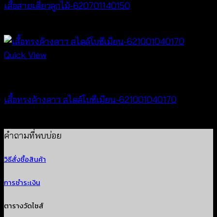
เสื้อสายเดี่ยวลูกไม้-620701140150
฿
300
Quick View
New Arrival
เสื้อทรงค้างคาว สไตล์โบฮีเมียน-621001040170
฿
340
คำถามที่พบบ่อย
วิธีสั่งซื้อสินค้า
การชำระเงิน
ตารางวัดไซส์