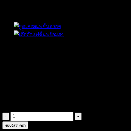
ซัมเมอร์-620401050180
฿
360
ทรงสามเหลี่ยม
ผลิตจากผ้าคอตตอนสีพื้น
ดีไซน์แต่งถักโครเชต์
คอเป็นทรงวี แขนสั้น
ทรงหลวมสวมใส่สบาย
ไม่มีซับใน
จำนวน
เสื้อ
หยิบใส่ตะกร้า