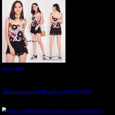
Quick View
Best seller
เสื้อครอปลายดอกไม้สีสันสดใส-610601070180
Price
฿
260
–
฿
360
range: