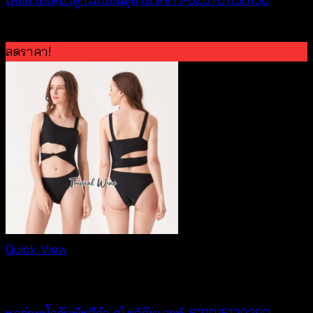
Original
Current
฿
300
฿
50
price
price
ลดราคา!
was:
is:
฿300.
฿50.
Quick View
Bralette & Swimwear