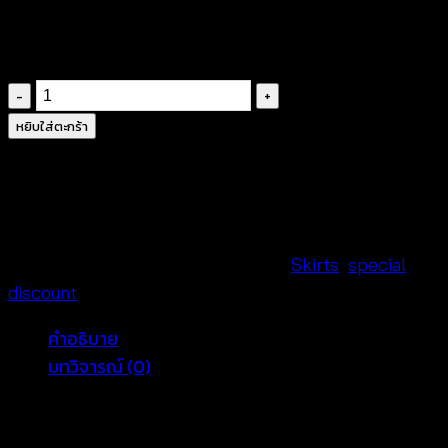
เย็บแต่งชายระบาย
มีซับใน
จำนวน
กระโปรง
หยิบใส่ตะกร้า
ยาว
แฟชั่น-620502020110
ชิ้น
รหัสสินค้า:
620502020110
หมวดหมู่:
Skirts
,
special
discount
คำอธิบาย
บทวิจารณ์ (0)
กระโปรงยาว ผลิตจากผ้าคอตตอนผสมสีขาวพื้นพิมพ์ลาย
ใบไม้สีฟ้า มาพร้อมสายผูกเอว ดีไซน์ผ้าสีน้ำเงินคาดเป็นชั้น