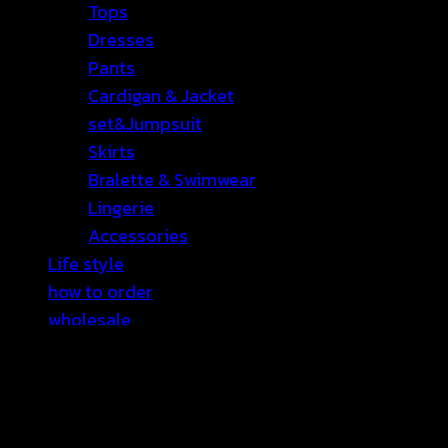
Tops
Dresses
Pants
Cardigan & Jacket
set&Jumpsuit
Skirts
Bralette & Swimwear
Lingerie
Accessories
Life style
how to order
wholesale
CATALOGUE
English
Sale
Contact Us