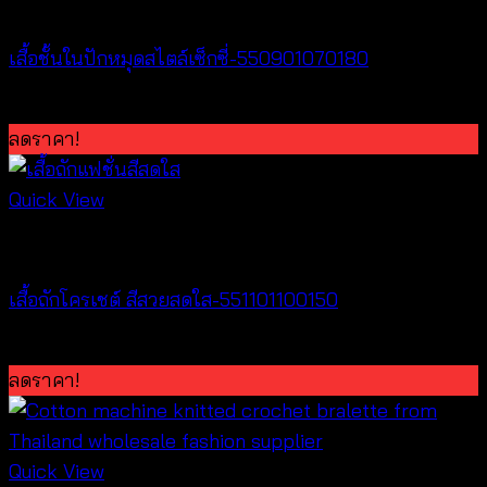
Lingerie
เสื้อชั้นในปักหมุดสไตล์เซ็กซี่-550901070180
Original
Current
฿
360
฿
100
price
price
ลดราคา!
was:
is:
฿360.
฿100.
Quick View
Crochet wear
เสื้อถักโครเชต์ สีสวยสดใส-551101100150
฿
200
ลดราคา!
Quick View