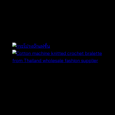
กระโปรงยาว
แฟชั่น-620502020110
Original
Current
฿
220
฿
100
price
price
ใช้ผ้าคอตตอนผสม
was:
is:
สีขาวพื้น
฿220.
฿100.
พิมพ์ลายใบไม้สีฟ้า
สายผูกเอว
ดีไซน์ผ้าสีน้ำเงินคาดเป็นชั้น