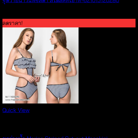
ชุดว่ายน้ำวันพีชสีดำ สไตล์คัทเอาท์-621015120280
Original
Current
฿
560
฿
150
price
price
ลดราคา!
was:
is:
฿560.
฿150.
Quick View
Bralette & Swimwear