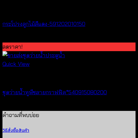
Skirts
กระโปรงลูกไม้สีแดง-591202010150
Original
Current
฿
300
฿
100
price
price
ลดราคา!
was:
is:
฿300.
฿100.
Quick View
Bralette & Swimwear
ชุดว่ายน้ำทูพีซลายกราฟฟิค*540915080200
Original
Current
฿
400
฿
100
price
price
คำถามที่พบบ่อย
was:
is:
วิธีสั่งซื้อสินค้า
฿400.
฿100.