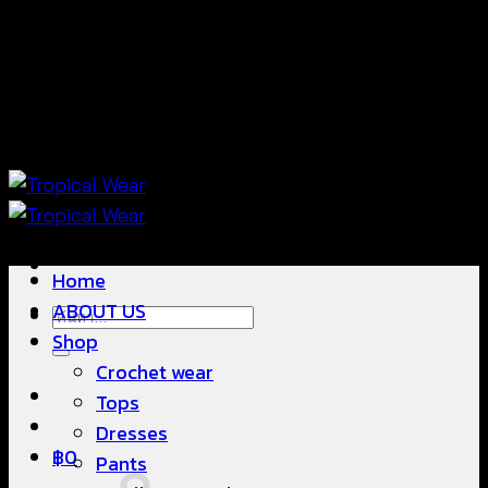
ข้าม
แฟชั่นใส่สบาย ดีไซน์สวย ซื้อใส่ได้ ซื้อขายดี
ไป
ยัง
เนื้อหา
แฟชั่นใส่สบาย ดีไซน์สวย ซื้อใส่ได้ ซื้อขายดี
Home
ABOUT US
ค้นหา:
Shop
Crochet wear
Tops
Dresses
฿
0
Pants