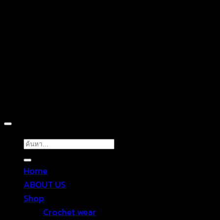
D
Copyright 2026 ©
TROPICAL WEAR
ค้นหา:
Home
ABOUT US
Shop
Crochet wear