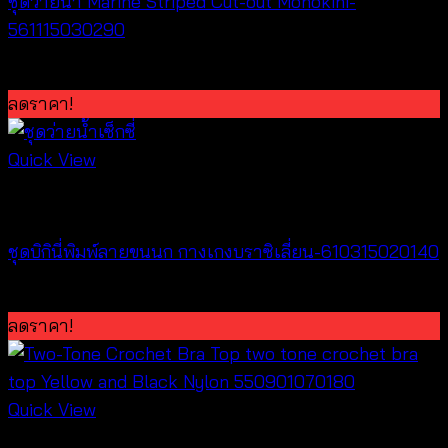
ชุดว่ายน้ำ Marine Striped Cut-out Monokini-
561115030290
Original
Current
฿
580
฿
100
price
price
ลดราคา!
was:
is:
฿580.
฿100.
Quick View
Bralette & Swimwear
ชุดบิกินี่พิมพ์ลายขนนก กางเกงบราซิเลี่ยน-610315020140
Original
Current
฿
280
฿
100
price
price
ลดราคา!
was:
is:
฿280.
฿100.
Quick View