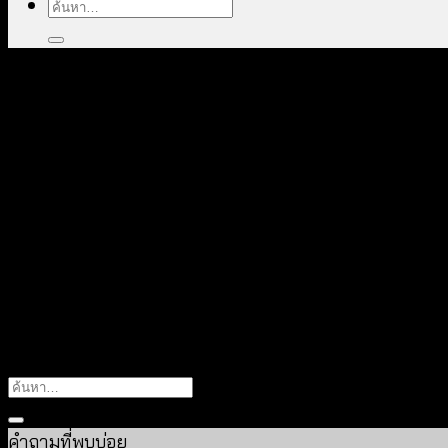
ค้นหา:
404
อุ๊ย! ไม่พบหน้านี้
It looks like nothing was found at this location. Maybe
คำถามที่พบบ่อย