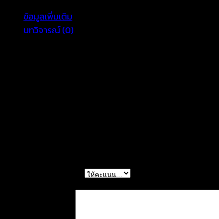
–
ข้อมูลเพิ่มเติม
631202030130
บทวิจารณ์ (0)
ชิ้น
color
white, beige, black
รีวิว
ยังไม่มีบทวิจารณ์
มาเป็นคนแรกที่วิจารณ์ “กางเกงลูกไม้ขาสั้นลายดอ
การให้คะแนนของคุณ
*