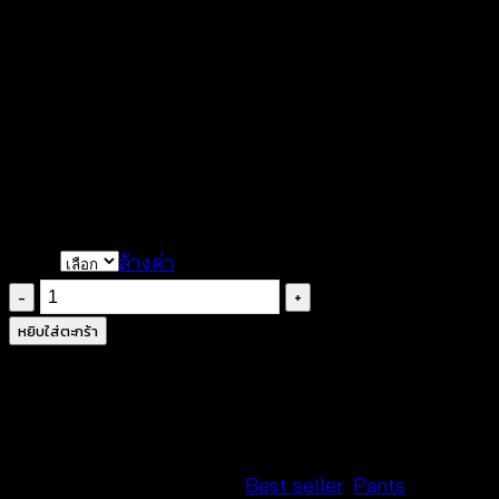
กางเกงลูกไม้ขาสั้นลายดอก 
฿
260
color
ล้างค่า
จำนวน
กางเกง
หยิบใส่ตะกร้า
ลูกไม้
ขา
สั้น
ลาย
ดอก
รหัสสินค้า:
ไม่ระบุ
หมวดหมู่:
Best seller
,
Pants