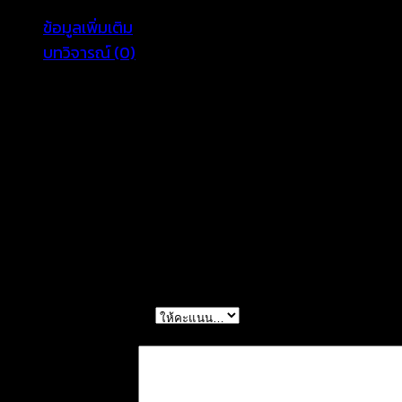
ชิ้น
ข้อมูลเพิ่มเติม
บทวิจารณ์ (0)
color
white, black
รีวิว
ยังไม่มีบทวิจารณ์
มาเป็นคนแรกที่วิจารณ์ “เสื้อคลุมทรงค้างคาวฉลุลา
การให้คะแนนของคุณ
*