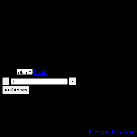
เสื้อคลุมทรงค้างคาวฉลุลายลู
฿
340
color
ล้างค่า
จำนวน
เสื้อ
หยิบใส่ตะกร้า
คลุม
ทรง
ค้างคาว
ฉลุลาย
ลูกไม้-640301010170
รหัสสินค้า:
640301010170
หมวดหมู่:
Dresses
,
New Arriv