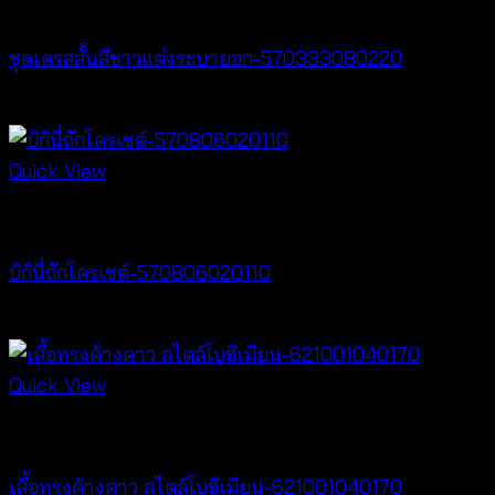
Dresses
ชุดเดรสสั้นสีขาวแต่งระบายอก-570333080220
฿
440
Quick View
Crochet wear
บิกินี่ถักโครเชต์-570806020110
฿
220
Quick View
New Arrival
เสื้อทรงค้างคาว สไตล์โบฮีเมียน-621001040170