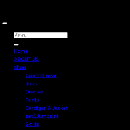
Copyright 2026 ©
TROPICAL WEAR
ค้นหา:
Home
ABOUT US
Shop
Crochet wear
Tops
Dresses
Pants
Cardigan & Jacket
set&Jumpsuit
Skirts