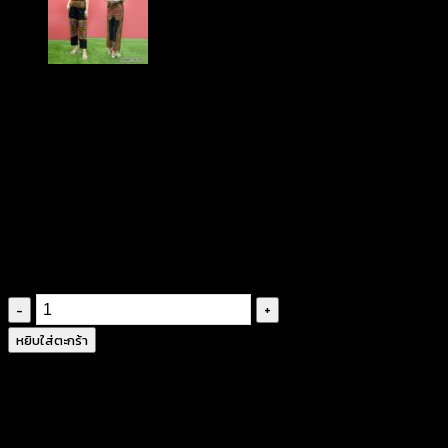
฿
380
งานตติ้งเนี๊ยบ สวยตรงตามแบบ นางแบบใส่ถ่ายจาก
สินค้าจริง
ลายพิมพ์ชัด สวยคม ไม่แตก
ดีไซน์โดดเด่น ไม่ซ้ำแบบใคร มีหลายสีให้เลือก
จำนวน
กางเกง
หยิบใส่ตะกร้า
ขา
ยาว
ลาย
ดอก-640402010190