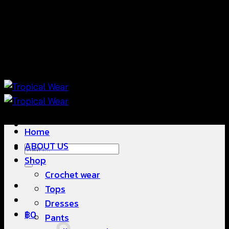
ข้าม
แฟชั่นใส่สบาย ดีไซน์สวย ซื้อใส่ได้ ซื้อขายดี
ไป
ยัง
เนื้อหา
แฟชั่นใส่สบาย ดีไซน์สวย ซื้อใส่ได้ ซื้อขายดี
Home
ABOUT US
ค้นหา:
Shop
Crochet wear
Tops
Dresses
฿
0
Pants