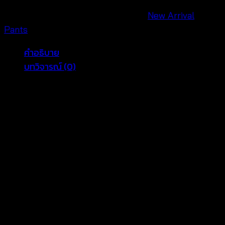
ชิ้น
รหัสสินค้า:
640402010190
หมวดหมู่:
New Arrival
,
Pants
คำอธิบาย
บทวิจารณ์ (0)
สดใสรับซัมเมอร์ไปกับกางเกงลายดอกขายาว สีสันสดใส ที่
จะทำให้คุณสดใสรับลมทะเลได้แบบสมบูรณ์สุดๆ กางเกงขา
ยาวพิมพ์ลายดอกไม้เก๋ๆ ที่จะเสริมภาพลักษณ์สาวหวานให้
กับคุณได้อย่างสมบูรณ์แบบ เนื้อผ้านิ่ม สวมใส่สบาย ไม่ร้อน
ดีไซน์ผูกเอว คัตติ้งเนี๊ยบ สวยตรงตามแบบ มีหลายสีให้เลือก
รีวิว
ยังไม่มีบทวิจารณ์
มาเป็นคนแรกที่วิจารณ์ “กางเกงขายาวลาย