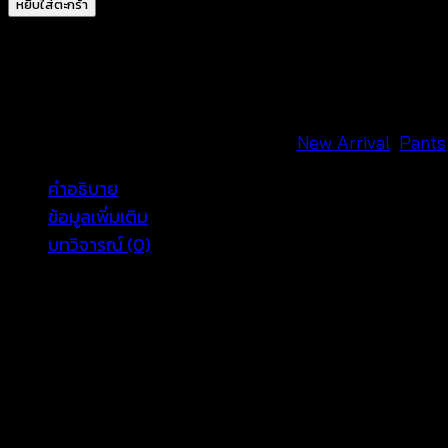
หยิบใส่ตะกร้า
ลูกไม้
ขา
สั้น-640402020130
ชิ้น
รหัสสินค้า:
640402020130
หมวดหมู่:
New Arrival
,
Pants
คำอธิบาย
ข้อมูลเพิ่มเติม
บทวิจารณ์ (0)
tropical wear ชวนสาวๆ มาแชร์ไอเดียแมทช์ขาสั้นงานผ้าลูกไม
สไตล์สาวเกาหลีต้องมาแน่นอน ใครอยากสวยอยากใส บอกเลยว
color
white, black, beige