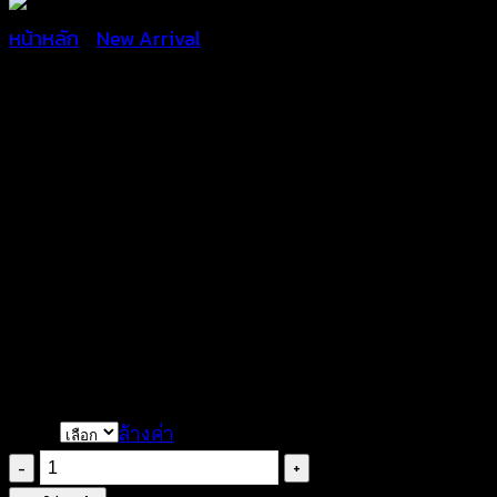
หน้าหลัก
/
New Arrival
กางเกงลูกไม้ขาสั้น-640402
฿
260
เนื้อผ้านิ่ม สวมใส่สบาย
งานลูกไม้สุดเนี้๊ยบ เรียบหรู ดูดี
งานจริงสวยเนี๊ยบตรงตามแบบ
color
ล้างค่า
จำนวน
กางเกง