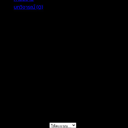
บทวิจารณ์ (0)
มาใหม่จ้า เสื้อคลุมลูกไม้ฉลุลายสีขาว แขนยาว ทรงผ่าหน้า
ขอบหยักตามลวดลาย ผ้าถักนิตติ้งทั้งตัว ไม่มีซับใน ใส่คลุม
เก๋ๆเลยจ้าตัวนี้ เหมาะกับอากาศบ้านเราตอนนี้สุดๆ จะใส่
คลุมบิกินี่เดินชายทะเลก็เริ่ด สาวๆต้องมีเลยจ้า
ขนาด อก 34-40นิ้ว ยาว 23 นิ้ว
รีวิว
ยังไม่มีบทวิจารณ์
มาเป็นคนแรกที่วิจารณ์ “เสื้อคลุม
ลูกไม้-650301220160”
การให้คะแนนของคุณ
*