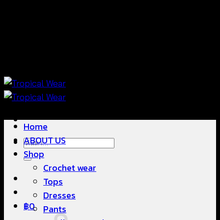
ข้าม
แฟชั่นใส่สบาย ดีไซน์สวย ซื้อใส่ได้ ซื้อขายดี
ไป
ยัง
เนื้อหา
แฟชั่นใส่สบาย ดีไซน์สวย ซื้อใส่ได้ ซื้อขายดี
Home
ABOUT US
ค้นหา:
Shop
Crochet wear
Tops
Dresses
฿
0
Pants