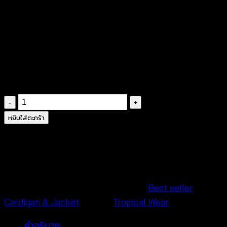
ตัวเสื้อฉลุลายลูกไม้สีขาว
แขนยาว
ทรงปล่อยทรงผ่าหน้า
ขอบหยักตามลาย
ไม่มีซับใน
จำนวน
เสื้อ
หยิบใส่ตะกร้า
คลุม
ลูกไม้-650301220160
ชิ้น
รหัสสินค้า:
650301220160
หมวดหมู่:
Best seller
,
Cardigan & Jacket
แบรนด์:
Tropical Wear
คำอธิบาย