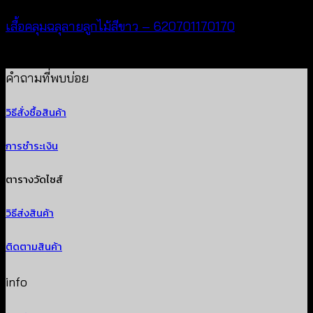
เสื้อคลุมฉลุลายลูกไม้สีขาว – 620701170170
฿
340
คำถามที่พบบ่อย
วิธีสั่งซื้อสินค้า
การชำระเงิน
ตารางวัดไซส์
วิธีส่งสินค้า
ติดตามสินค้า
info