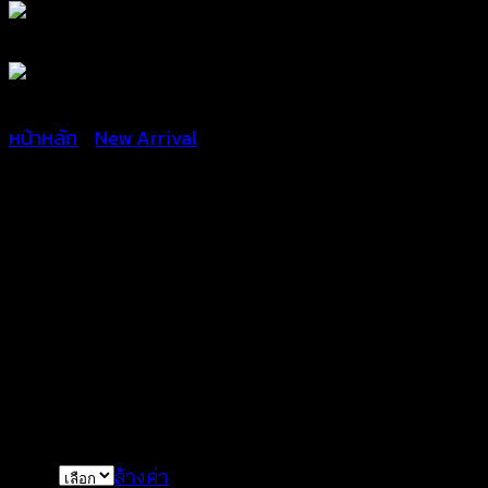
หน้าหลัก
/
New Arrival
เสื้อครอปถักโครเชต์ลายดอก
– 650501370150
฿
300
color
ล้างค่า