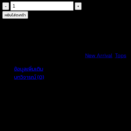
จำนวน
เสื้อ
หยิบใส่ตะกร้า
ค
รอ
ป
ถัก
โค
รหัสสินค้า:
650501370150
หมวดหมู่:
New Arrival
,
Tops
รเชต์
ข้อมูลเพิ่มเติม
ลาย
บทวิจารณ์ (0)
ดอก
-
650501370150
color
Blue, Pink
ชิ้น
รีวิว