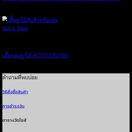
฿
340
Quick View
Cardigan & Jacket
เสื้อคลุมลูกไม้-601201050160
Price
฿
160
–
฿
320
range:
คำถามที่พบบ่อย
฿160
วิธีสั่งซื้อสินค้า
through
฿320
การชำระเงิน
ตารางวัดไซส์