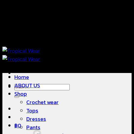
ข้าม
แฟชั่นใส่สบาย ดีไซน์สวย ซื้อใส่ได้ ซื้อขายดี
ไป
ยัง
เนื้อหา
แฟชั่นใส่สบาย ดีไซน์สวย ซื้อใส่ได้ ซื้อขายดี
Home
ABOUT US
ค้นหา:
Shop
Crochet wear
Tops
Dresses
฿
0
Pants