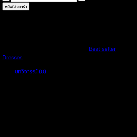
เด
หยิบใส่ตะกร้า
รส
ชายหาด
ถัก
โค
รเชต์
รหัสสินค้า:
650501570210
หมวดหมู่:
Best seller
,
สี
Dresses
ขาว-650501570210
บทวิจารณ์ (0)
ชิ้น
รีวิว
ยังไม่มีบทวิจารณ์
มาเป็นคนแรกที่วิจารณ์ “เดรสชายหาดถักโครเชต์สี
ขาว-650501570210”