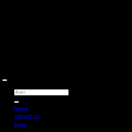
D
Copyright 2026 ©
TROPICAL WEAR
ค้นหา:
Home
ABOUT US
Shop