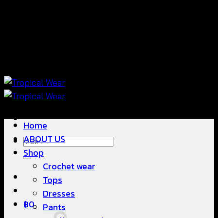
ข้าม
แฟชั่นใส่สบาย ดีไซน์สวย ซื้อใส่ได้ ซื้อขายดี
ไป
ยัง
เนื้อหา
แฟชั่นใส่สบาย ดีไซน์สวย ซื้อใส่ได้ ซื้อขายดี
Home
ABOUT US
ค้นหา:
Shop
Crochet wear
Tops
Dresses
฿
0
Pants