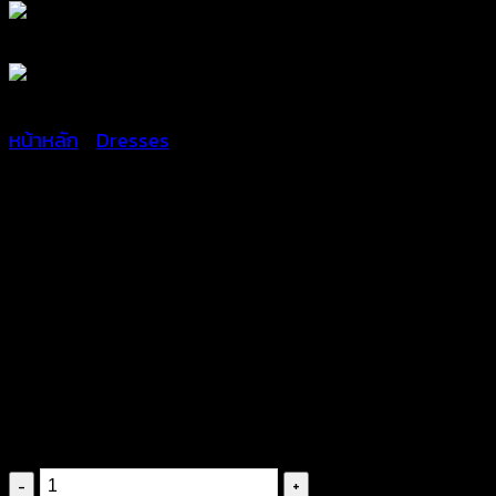
หน้าหลัก
/
Dresses
เดรสชายหาดถักโครเชต์สี
ขาว-650501570210
฿
420
จำนวน