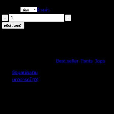
range:
CHOOSE
ล้างค่า
฿240
จำนวน
through
เสื้อ
฿280
หยิบใส่ตะกร้า
เบ
ลาส์
แขน
กุด
ลา
รหัสสินค้า:
ไม่ระบุ
หมวดหมู่:
Best seller
,
Pants
,
Tops
ยก
ข้อมูลเพิ่มเติม
ราฟฟิค-650501600140
บทวิจารณ์ (0)
ชิ้น
CHOOSE
TOPS, PANTS