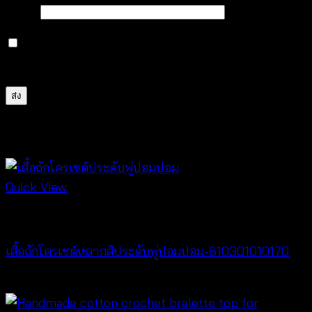
อีเมล
*
บันทึกชื่อ, อีเมล และชื่อเว็บไซต์ของฉันบนเบราว์เซอร์นี้
สำหรับการแสดงความเห็นครั้งถัดไป
สินค้าที่เกี่ยวข้อง
Quick View
New Arrival
เสื้อถักโครเชต์หลากสีประดับพู่ปอมปอม-610301010170
฿
340