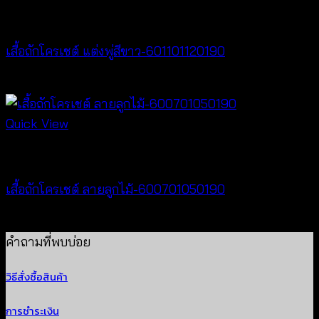
New Arrival
เสื้อถักโครเชต์ แต่งพู่สีขาว-601101120190
฿
380
Quick View
New Arrival
เสื้อถักโครเชต์ ลายลูกไม้-600701050190
฿
380
คำถามที่พบบ่อย
วิธีสั่งซื้อสินค้า
การชำระเงิน