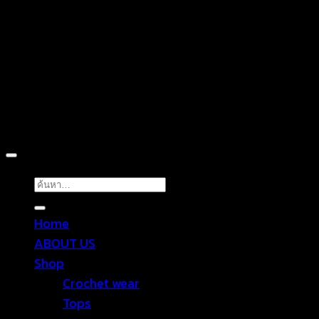
D
Copyright 2026 ©
TROPICAL WEAR
ค้นหา:
Home
ABOUT US
Shop
Crochet wear
Tops