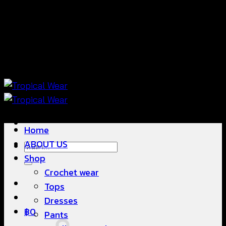
ข้าม
แฟชั่นใส่สบาย ดีไซน์สวย ซื้อใส่ได้ ซื้อขายดี
ไป
ยัง
เนื้อหา
แฟชั่นใส่สบาย ดีไซน์สวย ซื้อใส่ได้ ซื้อขายดี
Home
ABOUT US
ค้นหา:
Shop
Crochet wear
Tops
Dresses
฿
0
Pants