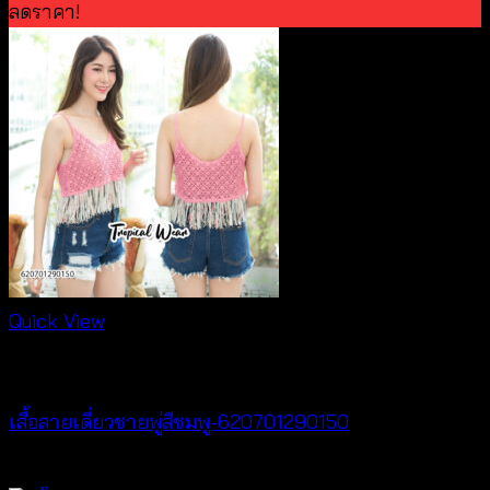
ลดราคา!
Quick View
special discount
เสื้อสายเดี่ยวชายพู่สีชมพู-620701290150
Original
Current
฿
300
฿
50