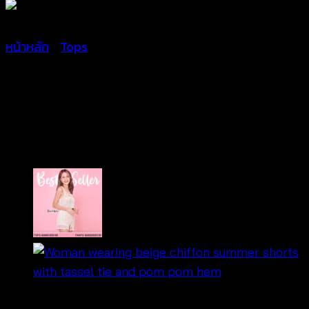
หน้าหลัก
/
Tops
เสื้อเบลาส์แขนกุดลายก
ราฟฟิค-650501600140
Price
฿
240
–
฿
280