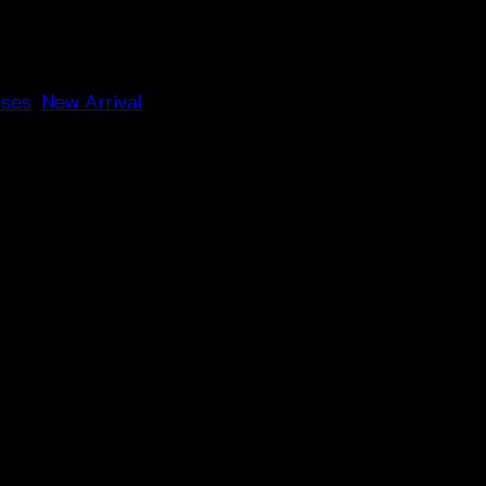
sses
,
New Arrival
ย แต่งลายดอกสลับสี – 650801050180”