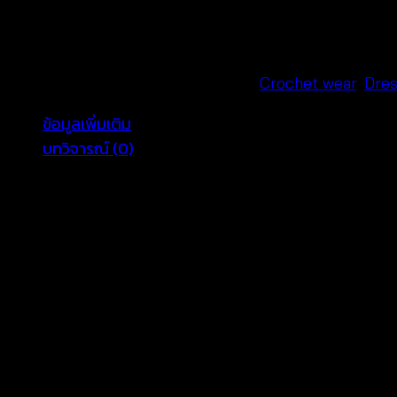
โค
รเชต์
ชาย
ระบาย
รหัสสินค้า:
650801050180
หมวดหมู่:
Crochet wear
,
Dre
แต่ง
ข้อมูลเพิ่มเติม
ลาย
บทวิจารณ์ (0)
ดอก
สลับ
สี
Color
White, Beige, Pink, Mint, Black
-
650801050180
รีวิว
ชิ้น
ยังไม่มีบทวิจารณ์
มาเป็นคนแรกที่วิจารณ์ “เสื้อถักโครเชต์ ชายระบา