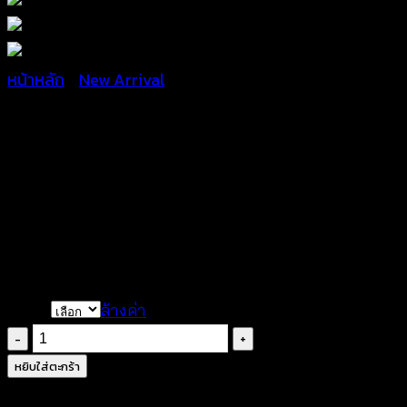
หน้าหลัก
/
New Arrival
เสื้อถักโครเชต์ ชายระบาย แ
฿
360
Color
ล้างค่า
จำนวน
เสื้อ
หยิบใส่ตะกร้า
ถัก