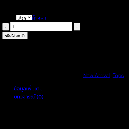
฿
300
Color
ล้างค่า
จำนวน
เสื้อ
หยิบใส่ตะกร้า
กล้าม
ถัก
โค
รเชต์
แต่ง
รหัสสินค้า:
650901100150
หมวดหมู่:
New Arrival
,
Tops
ระบาย
ข้อมูลเพิ่มเติม
ลูกไม้
บทวิจารณ์ (0)
-
650901100150
ชิ้น
Color
White, Beige