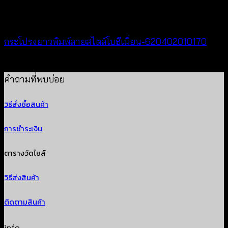
New Arrival
กระโปรงยาวพิมพ์ลายสไตล์โบฮีเมี่ยน-620402010170
฿
340
คำถามที่พบบ่อย
วิธีสั่งซื้อสินค้า
การชำระเงิน
ตารางวัดไซส์
วิธีส่งสินค้า
ติดตามสินค้า
info