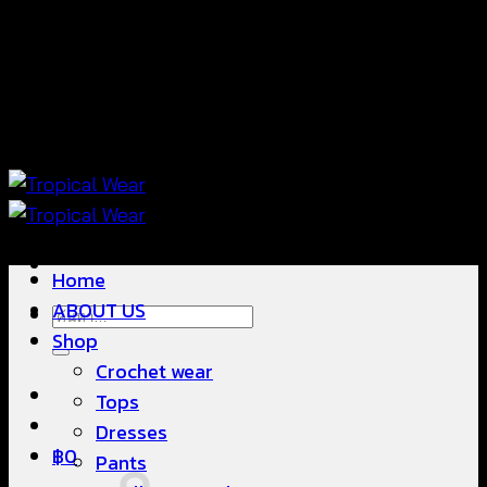
ข้าม
แฟชั่นใส่สบาย ดีไซน์สวย ซื้อใส่ได้ ซื้อขายดี
ไป
ยัง
เนื้อหา
แฟชั่นใส่สบาย ดีไซน์สวย ซื้อใส่ได้ ซื้อขายดี
Home
ABOUT US
ค้นหา:
Shop
Crochet wear
Tops
Dresses
฿
0
Pants