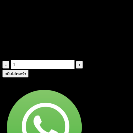
หกเหลี่ยม – 650902010130
฿
260
จำนวน
กางเกง
หยิบใส่ตะกร้า
ขา
สั้น
ถัก
โค
รเชต์
ลาย
หก