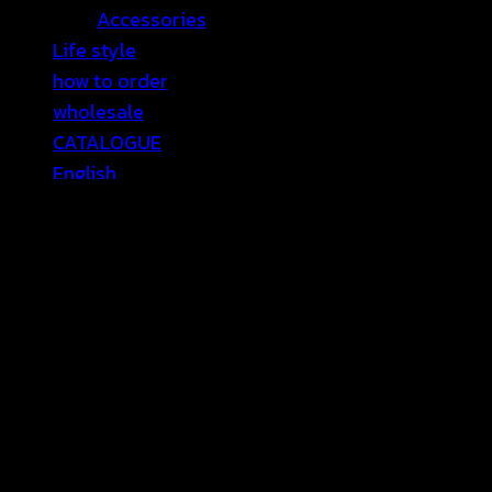
Accessories
Life style
how to order
wholesale
CATALOGUE
English
⭐ Sale
Contact Us
เข้าสู่ระบบ
เข้าสู่ระบบ
ต้องการ
ชื่อผู้ใช้หรือที่อยู่อีเมล
*
ต้องการ
รหัสผ่าน
*