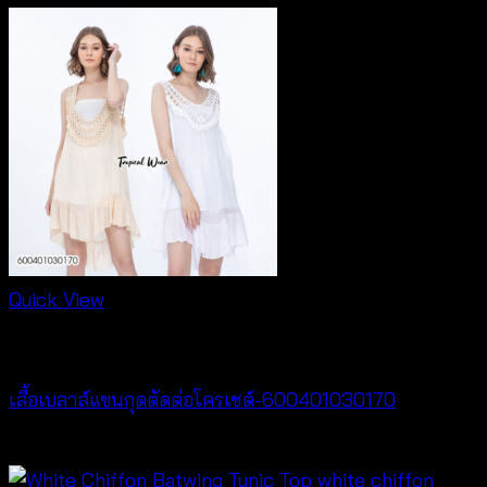
Quick View
New Arrival
เสื้อเบลาส์แขนกุดตัดต่อโครเชต์-600401030170
฿
320