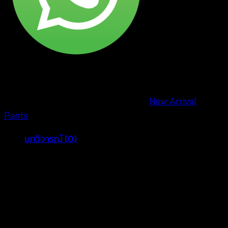
เหลี่ยม
-
650902010130
ชิ้น
รหัสสินค้า:
650902010130
หมวดหมู่:
New Arrival
,
Pants
บทวิจารณ์ (0)
รีวิว
ยังไม่มีบทวิจารณ์
มาเป็นคนแรกที่วิจารณ์ “กางเกงขาสั้นถักโครเชต์