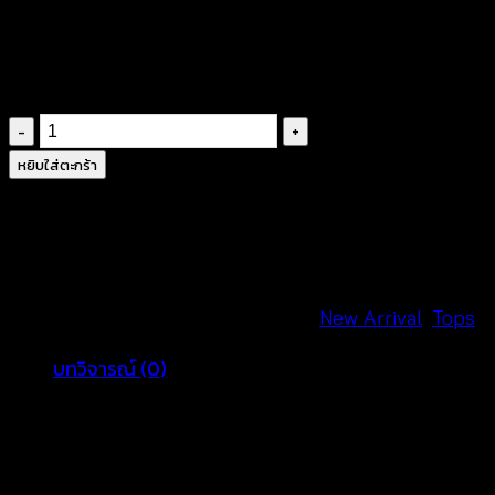
฿
380
จำนวน
เสื้อ
หยิบใส่ตะกร้า
คลุม
ทรง
สามเหลี่ยม
ถัก
โค
รหัสสินค้า:
651001050190
หมวดหมู่:
New Arrival
,
Tops
รเชต์
บทวิจารณ์ (0)
ชาย
แต่ง
รีวิว
พู่
–
ยังไม่มีบทวิจารณ์