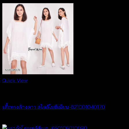
Quick View
New Arrival
เสื้อทรงค้างคาว สไตล์โบฮีเมียน-621001040170
฿
340