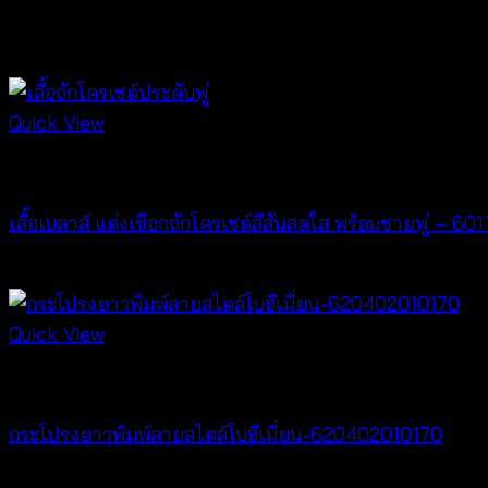
สินค้าที่เกี่ยวข้อง
Quick View
New Arrival
เสื้อเบลาส์ แต่งเชือกถักโครเชต์สีสันสดใส พร้อมชายพู่ – 6
฿
340
Quick View
New Arrival
กระโปรงยาวพิมพ์ลายสไตล์โบฮีเมี่ยน-620402010170
฿
340