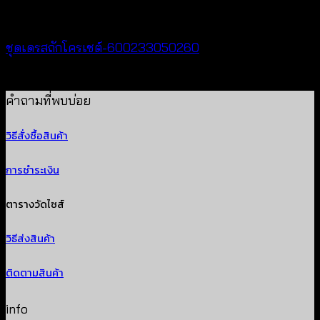
Crochet wear
ชุดเดรสถักโครเชต์-600233050260
฿
520
คำถามที่พบบ่อย
วิธีสั่งซื้อสินค้า
การชำระเงิน
ตารางวัดไซส์
วิธีส่งสินค้า
ติดตามสินค้า
info