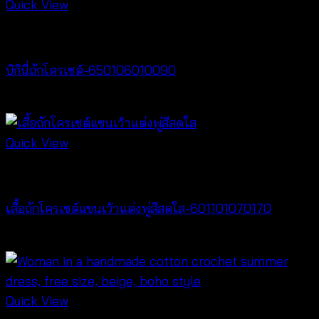
Quick View
Bralette & Swimwear
บิกินี่ถักโครเชต์-650106010090
Price
฿
180
–
฿
260
range:
฿180
Quick View
through
Crochet wear
฿260
เสื้อถักโครเชต์แขนเว้าแต่งพู่สีสดใส-601101070170
฿
340
Quick View