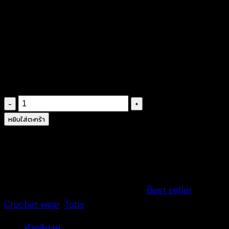
ผ้าคอตตอนผสม
ถักโครเชต์ลายละเอียด
ทรงเสื้อสี่เหลี่ยม ทรงค้างคาว
ไม่มีซับ
ชายแต่งพู่พริ้วๆ
จำนวน
เสื้อ
หยิบใส่ตะกร้า
คอตตอน
แต่ง
ถัก
โค
รเชต์
รหัสสินค้า:
601101040190
หมวดหมู่:
Best seller
,
สไตล์
Crochet wear
,
Tops
ซัมเมอร์
คำอธิบาย