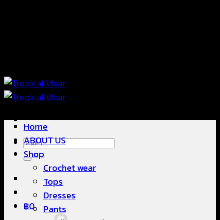
ข้าม
แฟชั่นใส่สบาย ดีไซน์สวย ซื้อใส่ได้ ซื้อขายดี
ไป
ยัง
เนื้อหา
แฟชั่นใส่สบาย ดีไซน์สวย ซื้อใส่ได้ ซื้อขายดี
Home
ABOUT US
ค้นหา:
Shop
Crochet wear
Tops
Dresses
฿
0
Pants