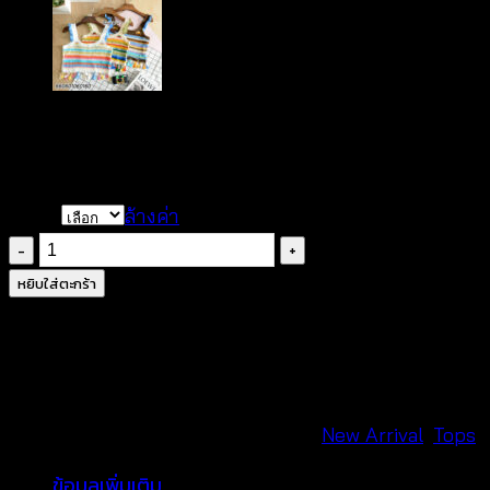
฿
260
Color
ล้างค่า
จำนวน
เสื้อ
หยิบใส่ตะกร้า
กล้าม
ลาย
ดอกไม้
สลับ
สี
รหัสสินค้า:
660601050130
หมวดหมู่:
New Arrival
,
Tops
-
ข้อมูลเพิ่มเติม