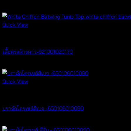
฿
280
Quick View
New Arrival
เสื้อทรงค้างคาว-621001020170
฿
340
Quick View
Bralette & Swimwear
บราถักโครเชต์สีเบจ -650106010090
฿
180