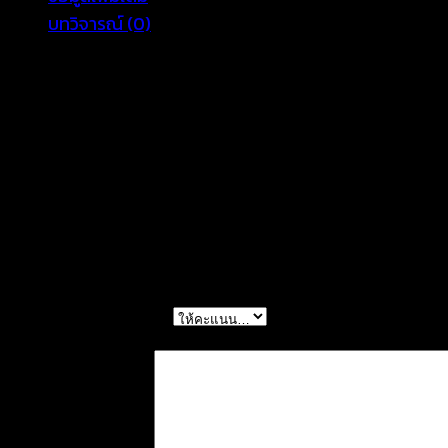
660601050130
บทวิจารณ์ (0)
ชิ้น
Color
Green, Brown, Blue
รีวิว
ยังไม่มีบทวิจารณ์
มาเป็นคนแรกที่วิจารณ์ “เสื้อกล้ามลายดอกไม้สลับส
การให้คะแนนของคุณ
*