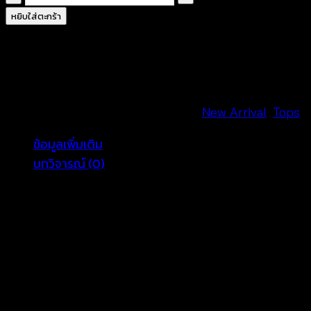
เสื้อ
หยิบใส่ตะกร้า
กั๊ก
ถัก
โค
รเชต์
ลาย
รหัสสินค้า:
660601160140
หมวดหมู่:
New Arrival
,
Tops
ดอก
ข้อมูลเพิ่มเติม
-
บทวิจารณ์ (0)
660601160140
ชิ้น
Color
Black, Beige, White
รีวิว
ยังไม่มีบทวิจารณ์