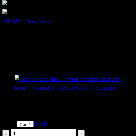
หน้าหลัก
/
New Arrival
เสื้อกั๊กถักโครเชต์ลายดอก –
660601160140
฿
280
Color
ล้างค่า
จำนวน