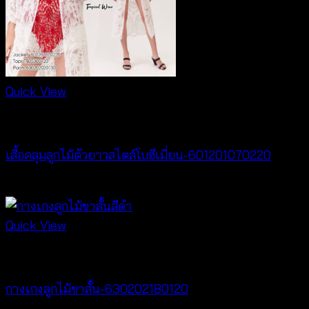
Quick View
Cardigan & Jacket
เสื้อคลุมลูกไม้ตัวยาวสไตล์โบฮีเมี่ยน-601201070220
Price
฿
240
–
฿
440
range:
฿240
Quick View
through
New Arrival
฿440
กางเกงลูกไม้ขาสั้น-630202180120