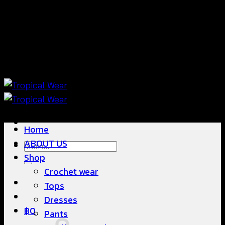
ข้าม
แฟชั่นใส่สบาย ดีไซน์สวย ซื้อใส่ได้ ซื้อขายดี
ไป
ยัง
เนื้อหา
แฟชั่นใส่สบาย ดีไซน์สวย ซื้อใส่ได้ ซื้อขายดี
Home
ABOUT US
ค้นหา:
Shop
Crochet wear
Tops
Dresses
฿
0
Pants