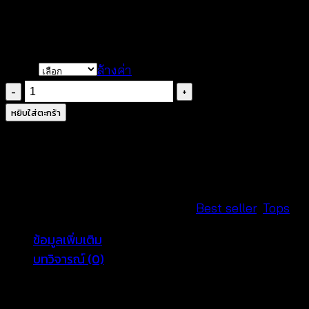
฿
240
Color
ล้างค่า
จำนวน
เสื้อ
หยิบใส่ตะกร้า
สาย
เดี่ยว
ถัก
โค
รเชต์
รหัสสินค้า:
661101220120
หมวดหมู่:
Best seller
,
Tops
ลาย
ข้อมูลเพิ่มเติม
ดอกไม้
บทวิจารณ์ (0)
-
661101220120
ชิ้น
Color
Black, Beige, White, White Blue