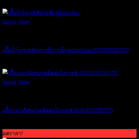
฿
380
Quick View
New Arrival
เสื้อถักโครเชต์หลากสีประดับพู่ปอมปอม-610301010170
฿
340
Quick View
New Arrival
เสื้อเบลาส์แขนกุดตัดต่อโครเชต์-600401030170
฿
320
ลดราคา!