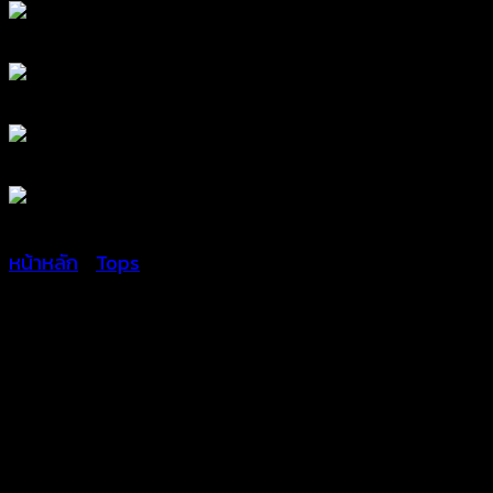
หน้าหลัก
/
Tops
เสื้อสายเดี่ยวถักโครเชต์ลาย
ดอกไม้ – 661101220120