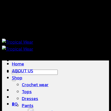
ข้าม
แฟชั่นใส่สบาย ดีไซน์สวย ซื้อใส่ได้ ซื้อขายดี
ไป
ยัง
เนื้อหา
แฟชั่นใส่สบาย ดีไซน์สวย ซื้อใส่ได้ ซื้อขายดี
Home
ABOUT US
ค้นหา:
Shop
Crochet wear
Tops
Dresses
฿
0
Pants