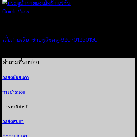
Quick View
special discount
เสื้อสายเดี่ยวชายพู่สีชมพู-620701290150
Original
Current
฿
300
฿
50
price
price
คำถามที่พบบ่อย
was:
is:
วิธีสั่งซื้อสินค้า
฿300.
฿50.
การชำระเงิน
ตารางวัดไซส์
วิธีส่งสินค้า
ติดตามสินค้า