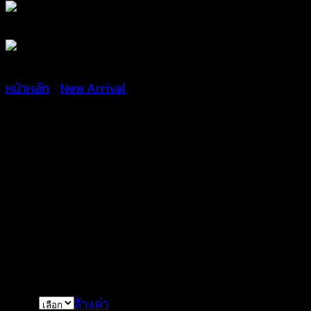
หน้าหลัก
/
New Arrival
เสื้อสายเดี่ยว แต่งปักลาย
ดอกไม้ – 661201040100
฿
200
Color
ล้างค่า