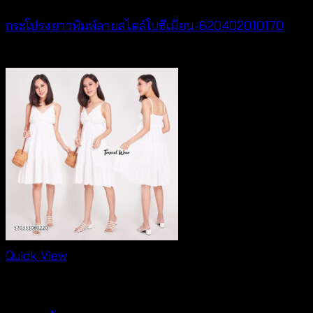
กระโปรงยาวพิมพ์ลายสไตล์โบฮีเมี่ยน-620402010170
฿
340
Quick View
Dresses