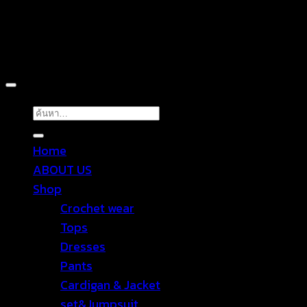
Copyright 2026 ©
TROPICAL WEAR
ค้นหา:
Home
ABOUT US
Shop
Crochet wear
Tops
Dresses
Pants
Cardigan & Jacket
set&Jumpsuit