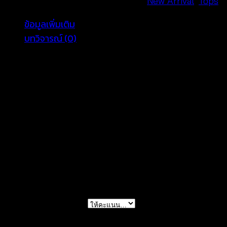
รหัสสินค้า:
661201040100
หมวดหมู่:
New Arrival
,
Tops
ข้อมูลเพิ่มเติม
บทวิจารณ์ (0)
Color
Pink, Blue
รีวิว
ยังไม่มีบทวิจารณ์
มาเป็นคนแรกที่วิจารณ์ “เสื้อสายเดี่ยว แต่งปักลาย
ดอกไม้ – 661201040100”
การให้คะแนนของคุณ
*