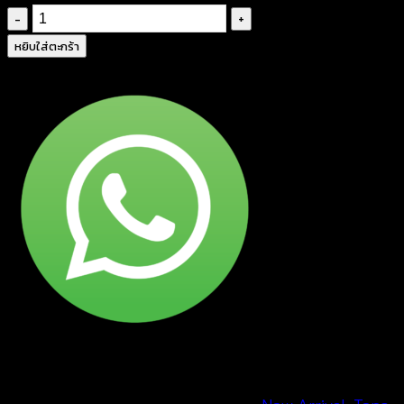
จำนวน
เสื้อ
หยิบใส่ตะกร้า
สาย
เดี่ยว
แต่ง
ปัก
ลาย
ดอกไม้
-
661201040100
ชิ้น