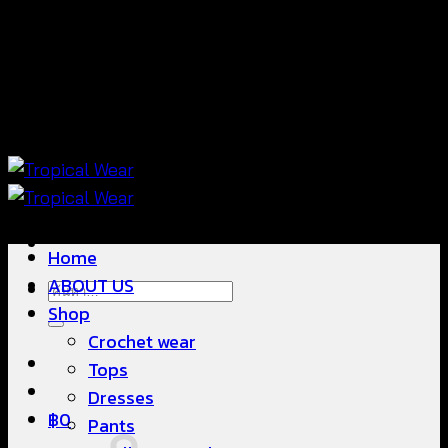
ข้าม
แฟชั่นใส่สบาย ดีไซน์สวย ซื้อใส่ได้ ซื้อขายดี
ไป
ยัง
เนื้อหา
แฟชั่นใส่สบาย ดีไซน์สวย ซื้อใส่ได้ ซื้อขายดี
Home
ABOUT US
ค้นหา:
Shop
Crochet wear
Tops
Dresses
฿
0
Pants