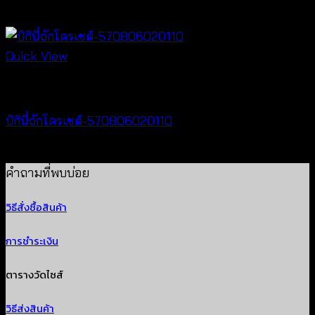
฿
340
Quick View
Crochet wear
บิกินี่ถักโครเชต์-570806020110
฿
220
คำถามที่พบบ่อย
วิธีสั่งซื้อสินค้า
การชำระเงิน
ตารางวัดไซส์
วิธีส่งสินค้า