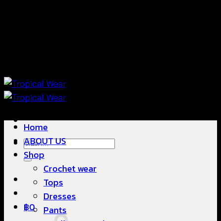
ข้าม
แฟชั่นใส่สบาย ดีไซน์สวย ซื้อใส่ได้ ซื้อขายดี
ไป
ยัง
เนื้อหา
แฟชั่นใส่สบาย ดีไซน์สวย ซื้อใส่ได้ ซื้อขายดี
Home
ABOUT US
ค้นหา:
Shop
Crochet wear
Tops
Dresses
฿
0
Pants