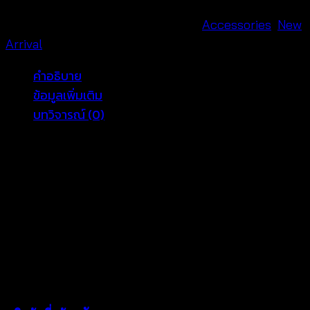
ไหม
พรม
รหัสสินค้า:
670317010050
หมวดหมู่:
Accessories
,
New
สี
Arrival
พื้น
คำอธิบาย
-
ข้อมูลเพิ่มเติม
670317010050
บทวิจารณ์ (0)
ชิ้น
เป็นอีกหนึ่งไอเทมที่ขาดไม่ได้เลย สาวๆต้องมีติดตู้ไว้ ผ้า
คาดผมถักไหมพรม เป็นไหมพรมถักสีพื้น เนื้อพรมเบานุ่ม
คาดกับผมแล้วระบายอากศได้ดี แมตซ์กับชุดได้ง่าย หรือจะ
แมตซ์เข้ากับชุดเดรสก็เริ่ด ใส่แล้วจะทำให้หน้าดูหวานขึ้น
เรียกได้ว่าเป็นไอเทมชิ้นโปรดที่สามารถใส่ได้ทุกโอกาสเลย
แถมยังมีให้เลือกถึง 5 สี สีดำ สีแดง สีเทา สีน้ำตาล และสี
ครีม รูปสินค้าเป้นรูปถ่ายจริงของทางร้าน สนใจผ้าคาดผม
สามารถสั่งซื้อได้ตลอด 24 ชั่วโมง