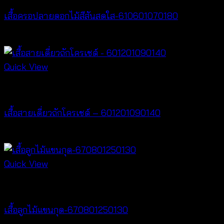
เสื้อครอปลายดอกไม้สีสันสดใส-610601070180
Price
฿
260
–
฿
360
range:
฿260
Quick View
through
Crochet wear
฿360
เสื้อสายเดี่ยวถักโครเชต์ – 601201090140
฿
280
Quick View
New Arrival
เสื้อลูกไม้แขนกุด-670801250130