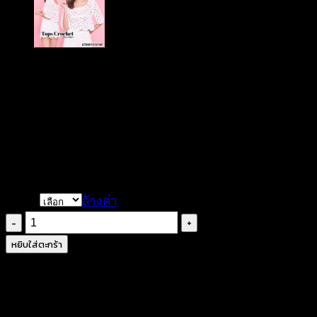
฿
100
เนื้อถักไหมพรมเบานุ่ม
มีให้เลือก 5 สี
สินค้าถ่ายจริงจากทางร้าน
Color
ล้างค่า
จำนวน
ผ้า
หยิบใส่ตะกร้า
คาด
ผม
ถัก