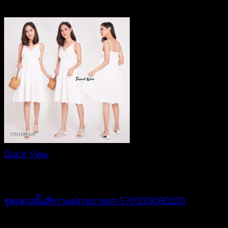
฿
260
Quick View
Dresses
ชุดเดรสสั้นสีขาวแต่งระบายอก-570333080220
฿
440