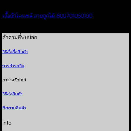
New Arrival
เสื้อถักโครเชต์ ลายลูกไม้-600701050190
฿
380
คำถามที่พบบ่อย
วิธีสั่งซื้อสินค้า
การชำระเงิน
ตารางวัดไซส์
วิธีส่งสินค้า
ติดตามสินค้า
info