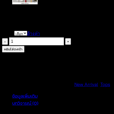
฿
240
Color
ล้างค่า
จำนวน
เสื้อ
หยิบใส่ตะกร้า
ถัก
ไหม
พรม
ลาย
ดอกไม้
รหัสสินค้า:
670801230120
หมวดหมู่:
New Arrival
,
Tops
สีสัน
ข้อมูลเพิ่มเติม
สดใส
บทวิจารณ์ (0)
-
670801230120