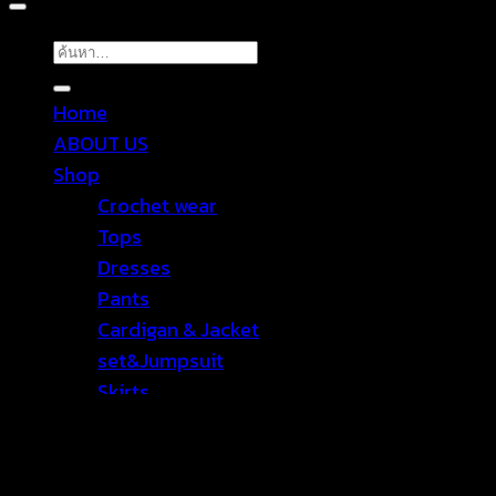
ค้นหา:
Home
ABOUT US
Shop
Crochet wear
Tops
Dresses
Pants
Cardigan & Jacket
set&Jumpsuit
Skirts
Bralette & Swimwear
Lingerie
Accessories