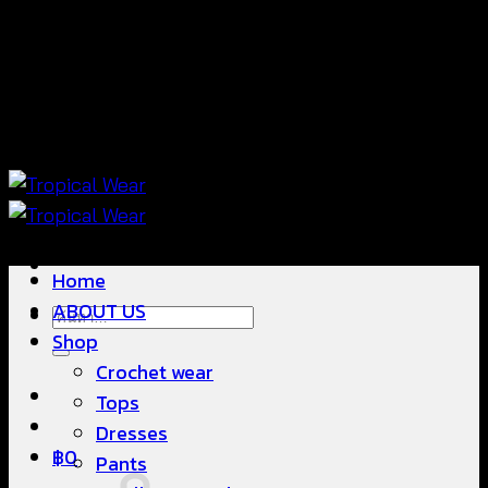
ข้าม
แฟชั่นใส่สบาย ดีไซน์สวย ซื้อใส่ได้ ซื้อขายดี
ไป
ยัง
เนื้อหา
แฟชั่นใส่สบาย ดีไซน์สวย ซื้อใส่ได้ ซื้อขายดี
Home
ABOUT US
ค้นหา:
Shop
Crochet wear
Tops
Dresses
฿
0
Pants