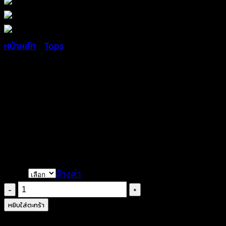
หน้าหลัก
/
Tops
เสื้อเบลาส์แขนกุดชายหยัก –
฿
280
Color
ล้างค่า
จำนวน
เสื้อ
หยิบใส่ตะกร้า
เบ