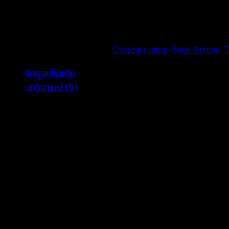
ลาส์
แขน
กุด
ชาย
รหัสสินค้า:
ไม่ระบุ
หมวดหมู่:
Crochet wear
,
New Arrival
,
หยัก
ข้อมูลเพิ่มเติม
-
บทวิจารณ์ (0)
680701050140
ชิ้น
Color
Black, Beige, White
รีวิว
ยังไม่มีบทวิจารณ์
มาเป็นคนแรกที่วิจารณ์ “เสื้อเบลาส์แขนกุดชายหยั