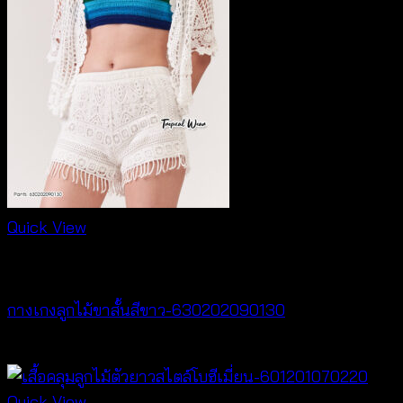
Quick View
New Arrival
กางเกงลูกไม้ขาสั้นสีขาว-630202090130
฿
260
Quick View