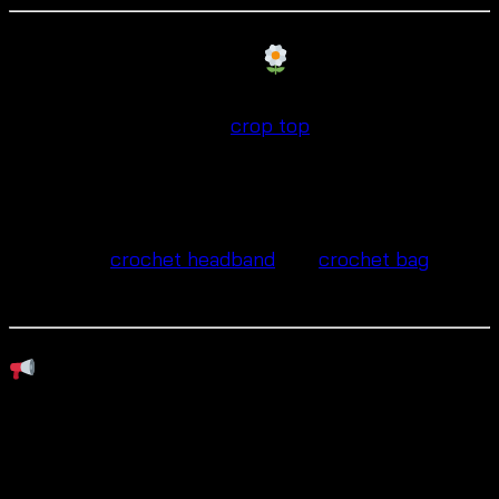
Mix & Match Ideas
Pair with a crochet
crop top
for a full boho
look.
Style with a cotton tank top for casual wear.
Add a
crochet headband
and
crochet bag
for a
holiday-ready outfit.
Suggested Hashtags for lace crochet
holiday skirt:
#BohoSkirt #CrochetFashion #SummerOOTD
#BeachwearStyle #BohoLace #TropicalOutfits