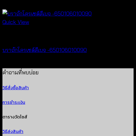
฿
380
Quick View
Bralette & Swimwear
บราถักโครเชต์สีเบจ -650106010090
฿
180
คำถามที่พบบ่อย
วิธีสั่งซื้อสินค้า
การชำระเงิน
ตารางวัดไซส์
วิธีส่งสินค้า