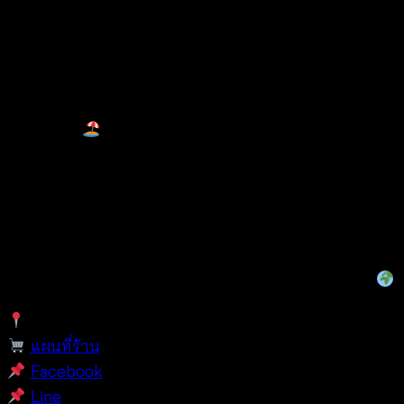
ฟรีไซส์ เอวยืดได้ 26″-36″ สะโพก 46″ ความยาว 36″
ดีไซน์ด้านหลังยืดหยุ่น ใส่สบาย เข้ากับหลายหุ่น
ใส่ได้ทั้งเป็นกระโปรงแฟชั่น หรือคลุมชุดว่ายน้ำริม
ทะเล
แมทช์ง่ายกับเสื้อครอป เสื้อสายเดี่ยว หรือเสื้อยืด
เหมาะสำหรับใส่เที่ยวทะเล วันหยุดพักผ่อน หรือใส่
ลำลองทุกวัน
จำหน่ายทั้งปลีก-ส่ง และ OEM รองรับลูกค้าทั่วโลก
ร้านตั้งอยู่ที่
ประตูน้ำ ใกล้ตึกใบหยก กรุงเทพฯ
แผนที่ร้าน
Facebook
Line