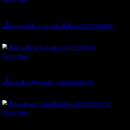
Cardigan & Jacket
เสื้อคลุมลูกไม้ตัวยาวสไตล์โบฮีเมี่ยน-601201070220
Price
฿
240
–
฿
440
range:
฿240
Quick View
through
Crochet wear
฿440
เสื้อสายเดี่ยวถักโครเชต์ – 601201090140
฿
280
Quick View
New Arrival