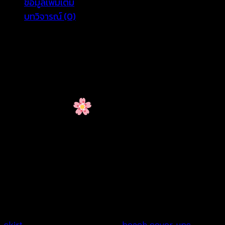
ข้อมูลเพิ่มเติม
บทวิจารณ์ (0)
Bohemian Crochet Lace
Skirt – Free Size Cotton
Fashion
Looking for the perfect summer skirt? Our
Bohemian Crochet Lace Skirt
is designed to bring
elegance and comfort together. Made with
breathable cotton and a stretchable back, this free-
size skirt fits waist 26″-36″, hips up to 46″, and
length 36″. With its detailed crochet lace design, this
skirt
is ideal for casual wear,
beach cover-ups
, or