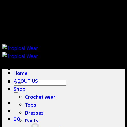
ข้าม
แฟชั่นใส่สบาย ดีไซน์สวย ซื้อใส่ได้ ซื้อขายดี
ไป
ยัง
เนื้อหา
แฟชั่นใส่สบาย ดีไซน์สวย ซื้อใส่ได้ ซื้อขายดี
Home
ABOUT US
ค้นหา:
Shop
Crochet wear
Tops
Dresses
฿
0
Pants