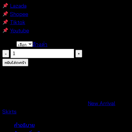
Lazada
Shopee
Tiktok
Youtube
Color
ล้างค่า
จำนวน
กระโปรง
หยิบใส่ตะกร้า
ยาว
ถัก
ลาย
ดอก
เหลี่ยม
รหัสสินค้า:
680902010340
หมวดหมู่:
New Arrival
,
-
Skirts
680902010340
คำอธิบาย
ชิ้น