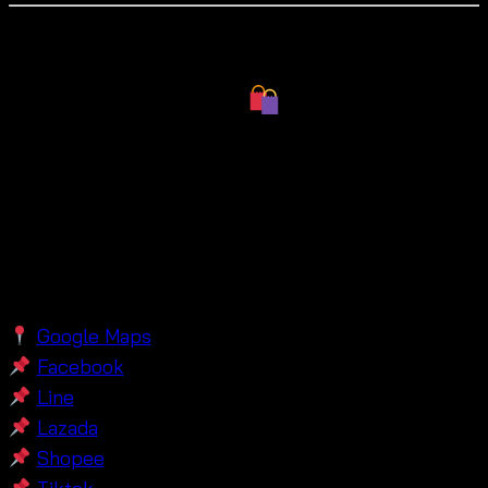
Our Shop is Located in Pratunum
Wholesale Market
We are based in the heart of Bangkok, around
Baiyoke Tower, specializing in
free-size summer
fashion clothing and summer crochet fashion skirt
.
Our shop offers wholesale, retail, and OEM services
for global buyers.
Google Maps
Facebook
Line
Lazada
Shopee