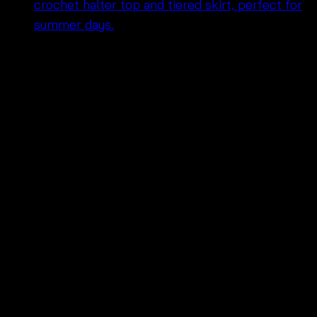
฿
440
Style
: Boho Crochet Top Beach Maxi Dress 🌸
Design
: Vibrant crochet top with a flowy,
lightweight skirt
Occasions
: Perfect for beach days, vacations,
or casual summer outings
Material
: Lightweight and breathable fabric for
all-day comfort
Features
: Bohemian charm, easy to pair with
lace tops or jackets
Sizes
: Available in free sizes
chest: 50 CM
length: 125 CM