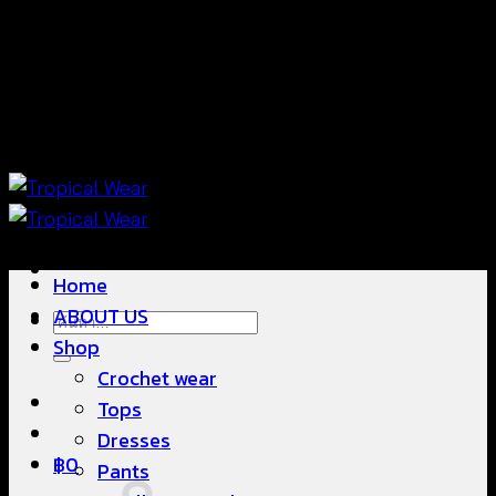
ข้าม
แฟชั่นใส่สบาย ดีไซน์สวย ซื้อใส่ได้ ซื้อขายดี
ไป
ยัง
เนื้อหา
แฟชั่นใส่สบาย ดีไซน์สวย ซื้อใส่ได้ ซื้อขายดี
Home
ABOUT US
ค้นหา:
Shop
Crochet wear
Tops
Dresses
฿
0
Pants