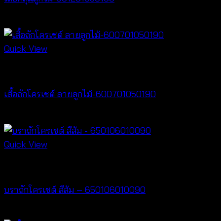
Price
฿
160
–
฿
320
range:
฿160
Quick View
through
New Arrival
฿320
เสื้อถักโครเชต์ ลายลูกไม้-600701050190
฿
380
Quick View
Bralette & Swimwear
บราถักโครเชต์ สีส้ม – 650106010090
฿
220