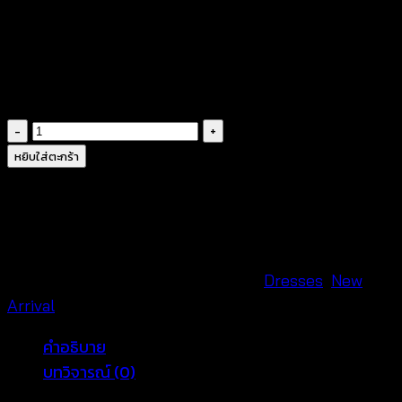
Location
: Shop at Pratunum Wholesale Market
near Baiyoke Tower and Platinum Fashion Mall
Wholesale
: Ideal for boutique owners looking for
trendy summer pieces
จำนวน
ชุด
หยิบใส่ตะกร้า
เด
รส
สาย
เดี่ยว
ผูก
รหัสสินค้า:
650501580220
หมวดหมู่:
Dresses
,
New
หลัง
Arrival
ถัก
คำอธิบาย
โค
บทวิจารณ์ (0)
รเชต์