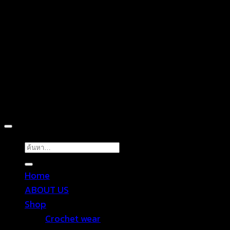
D
Copyright 2026 ©
TROPICAL WEAR
ค้นหา:
Home
ABOUT US
Shop
Crochet wear