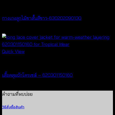
New Arrival
กางเกงลูกไม้ขาสั้นสีขาว-630202090130
฿
260
Quick View
Cardigan & Jacket
เสื้อคลุมถักโครเชต์ – 620301150160
฿
320
คำถามที่พบบ่อย
วิธีสั่งซื้อสินค้า