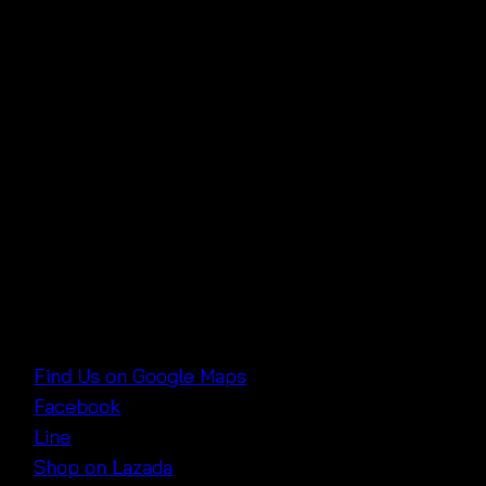
Bangkok Thailand 🏬
Looking for more beautiful summer dresses like
this? You can find us at
Pratunum Wholesale Market
,
located around
Baiyoke Tower
and
Platinum Fashion
Mall
in Bangkok. We specialize in fashion
maxi
dresses
,
summer dresses
, Crochet beach dress,
Boho beach maxi dress, Beach vacation sundress,
crochet clothing, lace top, beach cover up and more.
Our wholesale options make it easy to stock up on
trendy pieces for your boutique!
📍
Find Us on Google Maps
📱
Facebook
📱
Line
🛒
Shop on Lazada