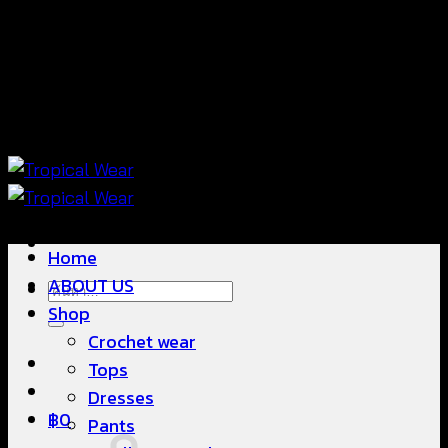
ข้าม
แฟชั่นใส่สบาย ดีไซน์สวย ซื้อใส่ได้ ซื้อขายดี
ไป
ยัง
เนื้อหา
แฟชั่นใส่สบาย ดีไซน์สวย ซื้อใส่ได้ ซื้อขายดี
Home
ABOUT US
ค้นหา:
Shop
Crochet wear
Tops
Dresses
฿
0
Pants