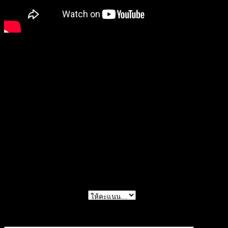
color
white, beige
รีวิว
ยังไม่มีบทวิจารณ์
มาเป็นคนแรกที่วิจารณ์ “Maxi Dress เดรสสายเดี่ยว
ถักโคร์เชต์ – 671001270240”
การให้คะแนนของคุณ
*
บทวิจารณ์ของคุณ
*