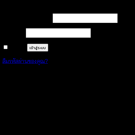
เข้าสู่ระบบ
ต้องการ
ชื่อผู้ใช้หรือที่อยู่อีเมล
*
ต้องการ
รหัสผ่าน
*
จำฉันไว้
เข้าสู่ระบบ
ลืมรหัสผ่านของคุณ?