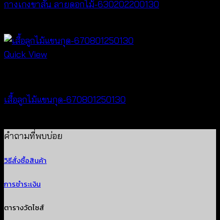
กางเกงขาสั้น ลายดอกไม้-630202200130
฿
260
Quick View
New Arrival
เสื้อลูกไม้แขนกุด-670801250130
฿
260
คำถามที่พบบ่อย
วิธีสั่งซื้อสินค้า
การชำระเงิน
ตารางวัดไซส์