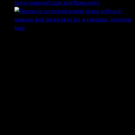
฿
480
เดรสยาวโครเชต์สไตล์โบโฮ เพิ่มเสน่ห์ในทุกลุคหน้า
ร้อน 🌞
ดีไซน์โครเชต์ช่วงอกสุดเก๋ พร้อมกระโปรงพลิ้วสบายใส่
ได้ทุกโอกาส ✨
ขนาด: อก 32″-40″ เอว 30″-42″ ความยาว 51 นิ้ว 💖
เหมาะสำหรับวันพักผ่อน เที่ยวทะเล หรือสไตล์โบโฮที่
คุณชื่นชอบ
ร้านของเราตั้งอยู่ที่ตลาดขายส่งประตูน้ำ ใกล้ตึกใบ
หยก จำหน่ายเดรสแม็กซี่แฟชั่น บราเลตโครเชต์ เดรส
โครเชต์ กระโปรงยาว และเดรสซัมเมอร์ 🛍️