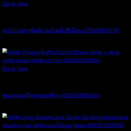
Quick View
New Arrival
กระโปรงยาวพิมพ์ลายสไตล์โบฮีเมี่ยน-620402010170
฿
340
Quick View
Dresses
ชุดเดรสคอวีระบายอกสีขาว-620933120260
฿
520