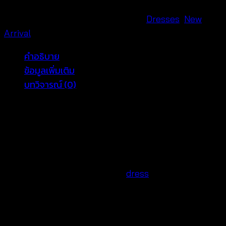
สาย
เดี่ยว
รหัสสินค้า:
671001270240
หมวดหมู่:
Dresses
,
New
ถัก
Arrival
โคร์เชต์
คำอธิบาย
-
ข้อมูลเพิ่มเติม
671001270240
บทวิจารณ์ (0)
ชิ้น
Chic Boho Crochet Top Long Dress for Summer
Style 🌞
Add a touch of boho charm to your wardrobe with
this
Boho Crochet Top Long Dress
! Perfect for sunny
days and warm evenings, this
dress
combines a
detailed crochet top with a flowy, tiered skirt. With a
comfortable fit for bust sizes 32″-40″ and waist
sizes 30″-42″, this summer crochet dress is a must-