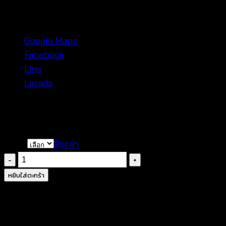
ช่องทางการติดต่อ:
Google Maps
Facebook
Line
Lazada
4o
color
ล้างค่า
จำนวน
Maxi
หยิบใส่ตะกร้า
Dress
เด
รส