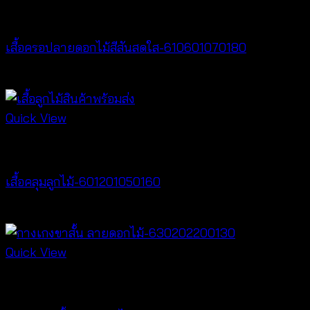
Best seller
เสื้อครอปลายดอกไม้สีสันสดใส-610601070180
Price
฿
260
–
฿
360
range:
฿260
Quick View
through
Cardigan & Jacket
฿360
เสื้อคลุมลูกไม้-601201050160
Price
฿
160
–
฿
320
range:
฿160
Quick View
through
New Arrival
฿320