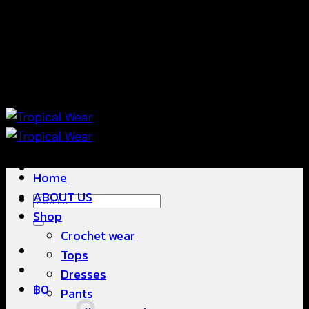
ข้าม
แฟชั่นใส่สบาย ดีไซน์สวย ซื้อใส่ได้ ซื้อขายดี
ไป
ยัง
เนื้อหา
แฟชั่นใส่สบาย ดีไซน์สวย ซื้อใส่ได้ ซื้อขายดี
Home
ABOUT US
ค้นหา:
Shop
Crochet wear
Tops
Dresses
฿
0
Pants