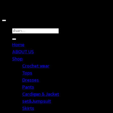
Copyright 2026 ©
TROPICAL WEAR
ค้นหา:
Home
ABOUT US
Shop
Crochet wear
Tops
Dresses
Pants
Cardigan & Jacket
set&Jumpsuit
Skirts