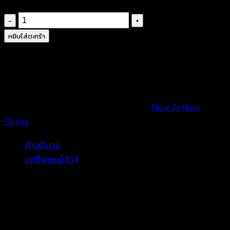
จำนวน
กระโปรง
หยิบใส่ตะกร้า
ยาว
ผ้า
ชีฟอง
สี
ขาว
รหัสสินค้า:
670502020140
หมวดหมู่:
New Arrival
,
-
Skirts
670502020140
คำอธิบาย
ชิ้น
บทวิจารณ์ (0)
Comfortable and Breezy White Skirt
for Hot Days