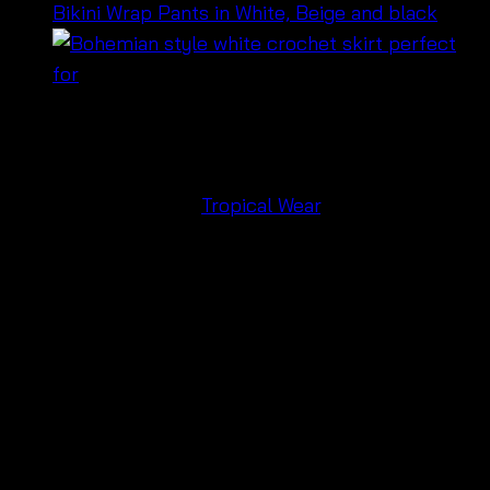
฿
280
Embrace the bohemian spirit with our
Bohemian
white long skirt
from
Tropical Wear
. This lightweight
and breezy skirt is perfect for hot days, featuring a
comfortable elastic waistband with a drawstring and
elegant tiered design. Ideal for casual outings, beach
trips, or summer festivals, it offers a versatile and
stylish addition to your wardrobe. Easy to care for
and made from high-quality materials, this skirt
ensures you stay cool and comfortable all summer
long. Shop now and add a touch of boho chic to your
look!