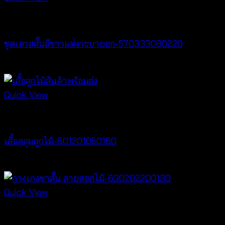
Dresses
ชุดเดรสสั้นสีขาวแต่งระบายอก-570333080220
฿
440
Quick View
Cardigan & Jacket
เสื้อคลุมลูกไม้-601201050160
Price
฿
160
–
฿
320
range:
฿160
Quick View
through
New Arrival
฿320